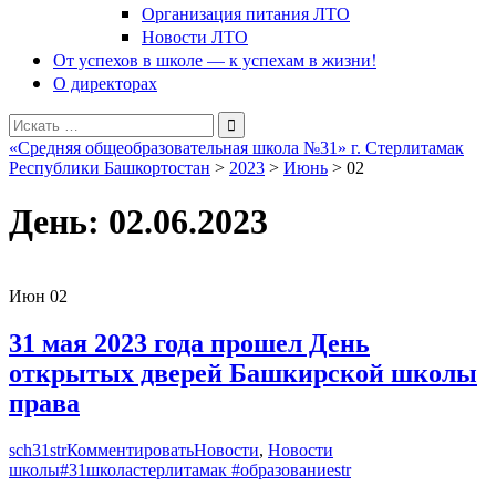
Организация питания ЛТО
Новости ЛТО
От успехов в школе — к успехам в жизни!
О директорах
Поиск
для:
«Средняя общеобразовательная школа №31» г. Стерлитамак
Республики Башкортостан
>
2023
>
Июнь
>
02
День:
02.06.2023
Июн
02
31 мая 2023 года прошел День
открытых дверей Башкирской школы
права
sch31str
Комментировать
Новости
,
Новости
школы
#31школастерлитамак #образованиеstr