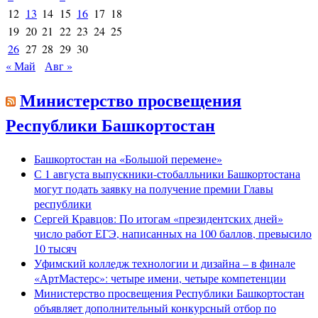
12
13
14
15
16
17
18
19
20
21
22
23
24
25
26
27
28
29
30
« Май
Авг »
Министерство просвещения
Республики Башкортостан
Башкортостан на «Большой перемене»
С 1 августа выпускники-стобалльники Башкортостана
могут подать заявку на получение премии Главы
республики
Сергей Кравцов: По итогам «президентских дней»
число работ ЕГЭ, написанных на 100 баллов, превысило
10 тысяч
Уфимский колледж технологии и дизайна – в финале
«АртМастерс»: четыре имени, четыре компетенции
Министерство просвещения Республики Башкортостан
объявляет дополнительный конкурсный отбор по