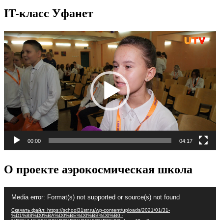
IT-класс Уфанет
Видеоплеер
00:00
04:17
О проекте аэрокосмическая школа
Видеоплеер
Media error: Format(s) not supported or source(s) not found
Скачать файл: https://school31str.ru/wp-content/uploads/2021/01/31-
%D1%88%D0%BA%D0%BE%D0%BB%D0%B0.-