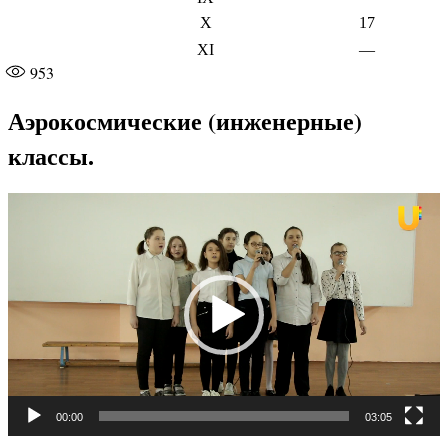
X
17
XI
—
953
Аэрокосмические (инженерные)
классы.
Видеоплеер
00:00
03:05