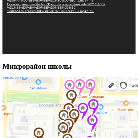
%D0%A4%D0%B8%D0%BB%D1%8C%D0%BC.-1.mp4?_=3
Скачать файл: http://school31str.ru/wp-content/uploads/2021/01/31-
%D1%88%D0%BA%D0%BE%D0%BB%D0%B0.-
%D0%A4%D0%B8%D0%BB%D1%8C%D0%BC.-1.mp4?_=3
Микрорайон школы