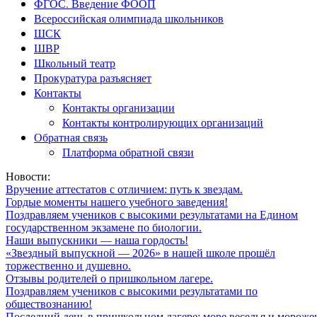
ФГОС. Введение ФООП
Всероссийская олимпиада школьников
ШСК
ШВР
Школьный театр
Прокуратура разъясняет
Контакты
Контакты организации
Контакты контролирующих организаций
Обратная связь
Платформа обратной связи
Новости:
Вручение аттестатов с отличием: путь к звездам.
Гордые моменты нашего учебного заведения!
Поздравляем учеников с высокими результатами на Едином
государственном экзамене по биологии.
Наши выпускники — наша гордость!
«Звездный выпускной — 2026» в нашей школе прошёл
торжественно и душевно.
Отзывы родителей о пришкольном лагере.
Поздравляем учеников с высокими результатами по
обществознанию!
Последний день в пришкольном лагере: море веселья и мороже