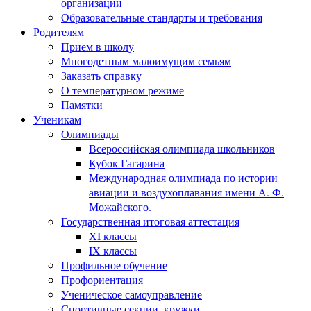
организации
Образовательные стандарты и требования
Родителям
Прием в школу
Многодетным малоимущим семьям
Заказать справку
О температурном режиме
Памятки
Ученикам
Олимпиады
Всероссийская олимпиада школьников
Кубок Гагарина
Международная олимпиада по истории
авиации и воздухоплавания имени А. Ф.
Можайского.
Государственная итоговая аттестация
XI классы
IX классы
Профильное обучение
Профориентация
Ученическое самоуправление
Спортивные секции, кружки