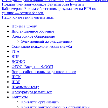
Поздравляем выпускников Байтимерова Булата и
Байтимерова Билала с блестящим результатом на ЕГЭ по
физике — сотней баллов!
Наши юные гении математики.
Прием в школу
Дистанционное обучение
Электронное образование
Электронный журнал/дневник
Социально-психологическая служба
ГИА
ВПР
ВСОКО
ФГОС. Введение ФООП
Всероссийская олимпиада школьников
ШСК
ШВР
Школьный театр
Прокуратура разъясняет
Контакты
Контакты организации
Контакты контролирующих организаций