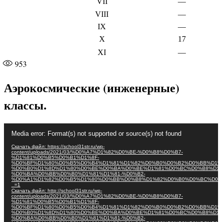
VII
—
VIII
—
IX
—
X
17
XI
—
953
Аэрокосмические (инженерные)
классы.
Видеоплеер
Media error: Format(s) not supported or source(s) not found
Скачать файл: https://school31str.ru/wp-
content/uploads/2021/03/%D0%A7%D1%82%D0%BE-%D0%B8%D0%B7-
%D1%81%D0%B5%D0%B1%D1%8F-
%D0%BF%D1%80%D0%B5%D0%B4%D1%81%D1%82%D0%B0%D0%B2%D0%BB%D1%
%D0%B0%D1%8D%D1%80%D0%BE%D0%BA%D0%BE%D1%81%D0%BC%D0%B8%D1%
%D0%BA%D0%BB%D0%B0%D1%81%D1%81-%D0%B2-
%D0%A1%D1%82%D0%B5%D1%80%D0%BB%D0%B8%D1%82%D0%B0%D0%BC%D0%
_=1
Скачать файл: http://school31str.ru/wp-
content/uploads/2021/03/%D0%A7%D1%82%D0%BE-%D0%B8%D0%B7-
%D1%81%D0%B5%D0%B1%D1%8F-
%D0%BF%D1%80%D0%B5%D0%B4%D1%81%D1%82%D0%B0%D0%B2%D0%BB%D1%
%D0%B0%D1%8D%D1%80%D0%BE%D0%BA%D0%BE%D1%81%D0%BC%D0%B8%D1%
%D0%BA%D0%BB%D0%B0%D1%81%D1%81-%D0%B2-