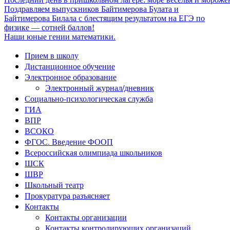
Поздравляем выпускников Байтимерова Булата и
Байтимерова Билала с блестящим результатом на ЕГЭ по
физике — сотней баллов!
Наши юные гении математики.
Прием в школу
Дистанционное обучение
Электронное образование
Электронный журнал/дневник
Социально-психологическая служба
ГИА
ВПР
ВСОКО
ФГОС. Введение ФООП
Всероссийская олимпиада школьников
ШСК
ШВР
Школьный театр
Прокуратура разъясняет
Контакты
Контакты организации
Контакты контролирующих организаций