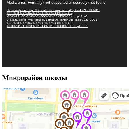
Media error: Format(s) not supported or source(s) not found
Скачать файл: https://school31str.ru/wp-content/uploads/2021/01/31-
%D1%88%D0%BA%D0%BE%D0%BB%D0%B0.-
%D0%A4%D0%B8%D0%BB%D1%8C%D0%BC.-1.mp4?_=3
Скачать файл: http://school31str.ru/wp-content/uploads/2021/01/31-
%D1%88%D0%BA%D0%BE%D0%BB%D0%B0.-
%D0%A4%D0%B8%D0%BB%D1%8C%D0%BC.-1.mp4?_=3
Микрорайон школы