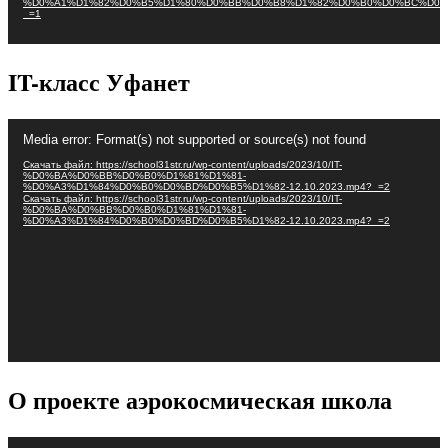
%D0%A1%D1%82%D0%B5%D1%80%D0%BB%D0%B8%D1%82%D0%B0%D0%BC%D0%
_=1
IT-класс Уфанет
Видеоплеер
Media error: Format(s) not supported or source(s) not found
Скачать файл: https://school31str.ru/wp-content/uploads/2023/10/IT-
%D0%BA%D0%BB%D0%B0%D1%81%D1%81-
%D0%A3%D1%84%D0%B0%D0%BD%D0%B5%D1%82-12.10.2023.mp4?_=2
Скачать файл: https://school31str.ru/wp-content/uploads/2023/10/IT-
%D0%BA%D0%BB%D0%B0%D1%81%D1%81-
%D0%A3%D1%84%D0%B0%D0%BD%D0%B5%D1%82-12.10.2023.mp4?_=2
О проекте аэрокосмическая школа
Видеоплеер