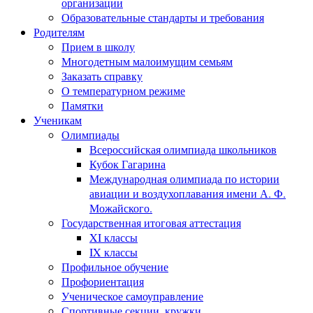
организации
Образовательные стандарты и требования
Родителям
Прием в школу
Многодетным малоимущим семьям
Заказать справку
О температурном режиме
Памятки
Ученикам
Олимпиады
Всероссийская олимпиада школьников
Кубок Гагарина
Международная олимпиада по истории
авиации и воздухоплавания имени А. Ф.
Можайского.
Государственная итоговая аттестация
XI классы
IX классы
Профильное обучение
Профориентация
Ученическое самоуправление
Спортивные секции, кружки