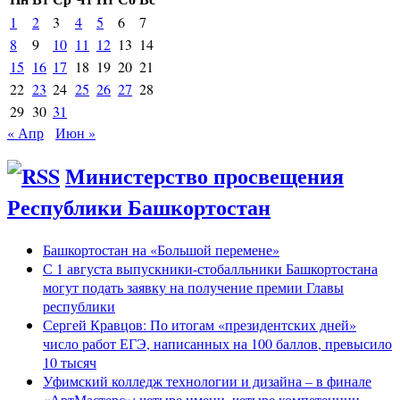
1
2
3
4
5
6
7
8
9
10
11
12
13
14
15
16
17
18
19
20
21
22
23
24
25
26
27
28
29
30
31
« Апр
Июн »
Министерство просвещения
Республики Башкортостан
Башкортостан на «Большой перемене»
С 1 августа выпускники-стобалльники Башкортостана
могут подать заявку на получение премии Главы
республики
Сергей Кравцов: По итогам «президентских дней»
число работ ЕГЭ, написанных на 100 баллов, превысило
10 тысяч
Уфимский колледж технологии и дизайна – в финале
«АртМастерс»: четыре имени, четыре компетенции