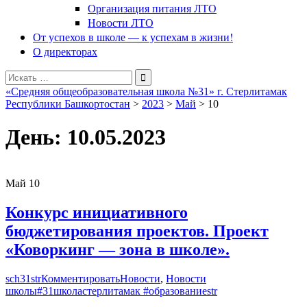
Организация питания ЛТО
Новости ЛТО
От успехов в школе — к успехам в жизни!
О директорах
Поиск
для:
«Средняя общеобразовательная школа №31» г. Стерлитамак
Республики Башкортостан
>
2023
>
Май
>
10
День:
10.05.2023
Май
10
Конкурс инициативного
бюджетирования проектов. Проект
«Коворкинг — зона в школе».
sch31str
Комментировать
Новости
,
Новости
школы
#31школастерлитамак #образованиеstr