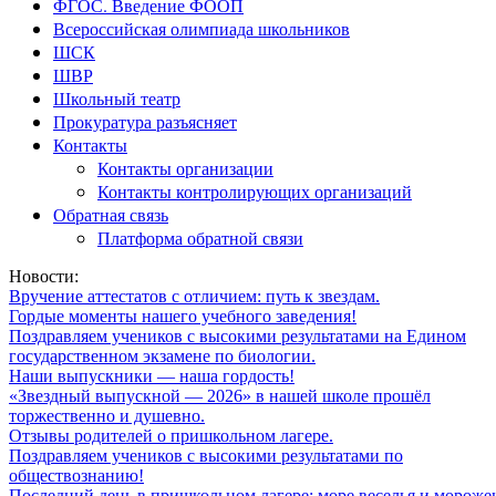
ФГОС. Введение ФООП
Всероссийская олимпиада школьников
ШСК
ШВР
Школьный театр
Прокуратура разъясняет
Контакты
Контакты организации
Контакты контролирующих организаций
Обратная связь
Платформа обратной связи
Новости:
Вручение аттестатов с отличием: путь к звездам.
Гордые моменты нашего учебного заведения!
Поздравляем учеников с высокими результатами на Едином
государственном экзамене по биологии.
Наши выпускники — наша гордость!
«Звездный выпускной — 2026» в нашей школе прошёл
торжественно и душевно.
Отзывы родителей о пришкольном лагере.
Поздравляем учеников с высокими результатами по
обществознанию!
Последний день в пришкольном лагере: море веселья и мороже