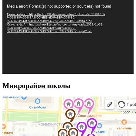
Видеоплеер
Media error: Format(s) not supported or source(s) not found
Скачать файл: https://school31str.ru/wp-content/uploads/2021/01/31-
%D1%88%D0%BA%D0%BE%D0%BB%D0%B0.-
%D0%A4%D0%B8%D0%BB%D1%8C%D0%BC.-1.mp4?_=3
Скачать файл: http://school31str.ru/wp-content/uploads/2021/01/31-
%D1%88%D0%BA%D0%BE%D0%BB%D0%B0.-
%D0%A4%D0%B8%D0%BB%D1%8C%D0%BC.-1.mp4?_=3
Микрорайон школы