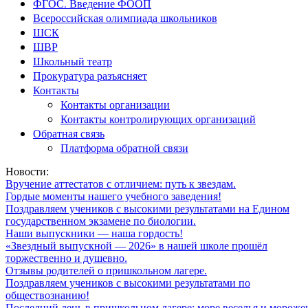
ФГОС. Введение ФООП
Всероссийская олимпиада школьников
ШСК
ШВР
Школьный театр
Прокуратура разъясняет
Контакты
Контакты организации
Контакты контролирующих организаций
Обратная связь
Платформа обратной связи
Новости:
Вручение аттестатов с отличием: путь к звездам.
Гордые моменты нашего учебного заведения!
Поздравляем учеников с высокими результатами на Едином
государственном экзамене по биологии.
Наши выпускники — наша гордость!
«Звездный выпускной — 2026» в нашей школе прошёл
торжественно и душевно.
Отзывы родителей о пришкольном лагере.
Поздравляем учеников с высокими результатами по
обществознанию!
Последний день в пришкольном лагере: море веселья и мороже