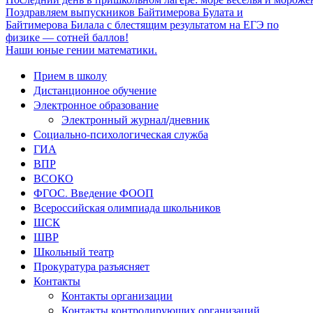
Поздравляем выпускников Байтимерова Булата и
Байтимерова Билала с блестящим результатом на ЕГЭ по
физике — сотней баллов!
Наши юные гении математики.
Прием в школу
Дистанционное обучение
Электронное образование
Электронный журнал/дневник
Социально-психологическая служба
ГИА
ВПР
ВСОКО
ФГОС. Введение ФООП
Всероссийская олимпиада школьников
ШСК
ШВР
Школьный театр
Прокуратура разъясняет
Контакты
Контакты организации
Контакты контролирующих организаций