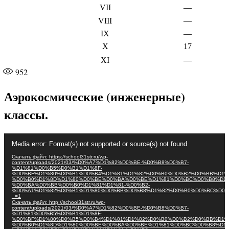
VII
—
VIII
—
IX
—
X
17
XI
—
952
Аэрокосмические (инженерные)
классы.
Видеоплеер
Media error: Format(s) not supported or source(s) not found
Скачать файл: https://school31str.ru/wp-
content/uploads/2021/03/%D0%A7%D1%82%D0%BE-%D0%B8%D0%B7-
%D1%81%D0%B5%D0%B1%D1%8F-
%D0%BF%D1%80%D0%B5%D0%B4%D1%81%D1%82%D0%B0%D0%B2%D0%BB%D1%
%D0%B0%D1%8D%D1%80%D0%BE%D0%BA%D0%BE%D1%81%D0%BC%D0%B8%D1%
%D0%BA%D0%BB%D0%B0%D1%81%D1%81-%D0%B2-
%D0%A1%D1%82%D0%B5%D1%80%D0%BB%D0%B8%D1%82%D0%B0%D0%BC%D0%
_=1
Скачать файл: http://school31str.ru/wp-
content/uploads/2021/03/%D0%A7%D1%82%D0%BE-%D0%B8%D0%B7-
%D1%81%D0%B5%D0%B1%D1%8F-
%D0%BF%D1%80%D0%B5%D0%B4%D1%81%D1%82%D0%B0%D0%B2%D0%BB%D1%
%D0%B0%D1%8D%D1%80%D0%BE%D0%BA%D0%BE%D1%81%D0%BC%D0%B8%D1%