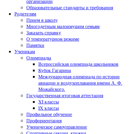
организации
Образовательные стандарты и требования
Родителям
Прием в школу
Многодетным малоимущим семьям
Заказать справку
О температурном режиме
Памятки
Ученикам
Олимпиады
Всероссийская олимпиада школьников
Кубок Гагарина
Международная олимпиада по истории
авиации и воздухоплавания имени А. Ф.
Можайского.
Государственная итоговая аттестация
XI классы
IX классы
Профильное обучение
Профориентация
Ученическое самоуправление
Спортивные секции, кружки