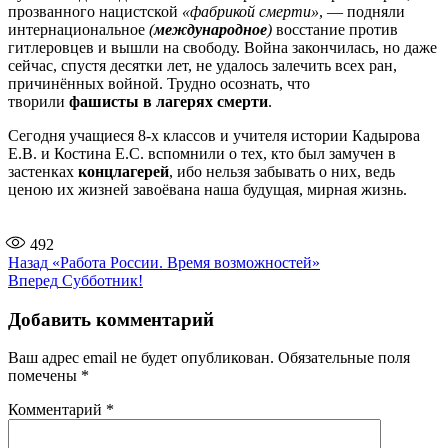
прозванного нацистской
«фабрикой смерти»
, — подняли
интернациональное
(
международное
)
восстание против
гитлеровцев и вышли на свободу. Война закончилась, но даже
сейчас, спустя десятки лет, не удалось залечить всех ран,
причинённых войной. Трудно осознать, что
творили
фашисты в лагерях смерти
.
Сегодня учащиеся 8-х классов и учителя истории Кадырова
Е.В. и Костина Е.С. вспомнили о тех, кто был замучен в
застенках
концлагерей
, ибо нельзя забывать о них, ведь
ценою их жизней завоёвана наша будущая, мирная жизнь.
492
Навигация
Предыдущая
Назад
«Работа России. Время возможностей»
запись:
Следующая
Вперед
Субботник!
по
запись:
записям
Добавить комментарий
Ваш адрес email не будет опубликован.
Обязательные поля
помечены
*
Комментарий
*