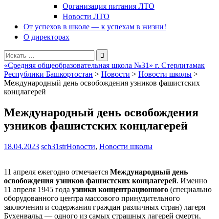
Организация питания ЛТО
Новости ЛТО
От успехов в школе — к успехам в жизни!
О директорах
Поиск
для:
«Средняя общеобразовательная школа №31» г. Стерлитамак
Республики Башкортостан
>
Новости
>
Новости школы
>
Международный день освобождения узников фашистских
концлагерей
Международный день освобождения
узников фашистских концлагерей
18.04.2023
sch31str
Новости
,
Новости школы
11 апреля ежегодно отмечается
Международный день
освобождения узников фашистских концлагерей
. Именно
11 апреля 1945 года
узники концентрационного
(специально
оборудованного центра массового принудительного
заключения и содержания граждан различных стран) лагеря
Бухенвальд — одного из самых страшных лагерей смерти,