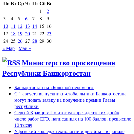
Пн
Вт
Ср
Чт
Пт
Сб
Вс
1
2
3
4
5
6
7
8
9
10
11
12
13
14
15
16
17
18
19
20
21
22
23
24
25
26
27
28
29
30
« Мар
Май »
Министерство просвещения
Республики Башкортостан
Башкортостан на «Большой перемене»
С 1 августа выпускники-стобалльники Башкортостана
могут подать заявку на получение премии Главы
республики
Сергей Кравцов: По итогам «президентских дней»
число работ ЕГЭ, написанных на 100 баллов, превысило
10 тысяч
Уфимский колледж технологии и дизайна – в финале