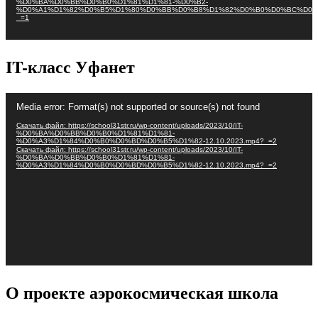
%D0%BA%D0%BB%D0%B0%D1%81%D1%81-%D0%B2-
%D0%A1%D1%82%D0%B5%D1%80%D0%BB%D0%B8%D1%82%D0%B0%D0%BC%D0%
_=1
IT-класс Уфанет
Видеоплеер
Media error: Format(s) not supported or source(s) not found
Скачать файл: https://school31str.ru/wp-content/uploads/2023/10/IT-
%D0%BA%D0%BB%D0%B0%D1%81%D1%81-
%D0%A3%D1%84%D0%B0%D0%BD%D0%B5%D1%82-12.10.2023.mp4?_=2
Скачать файл: https://school31str.ru/wp-content/uploads/2023/10/IT-
%D0%BA%D0%BB%D0%B0%D1%81%D1%81-
%D0%A3%D1%84%D0%B0%D0%BD%D0%B5%D1%82-12.10.2023.mp4?_=2
О проекте аэрокосмическая школа