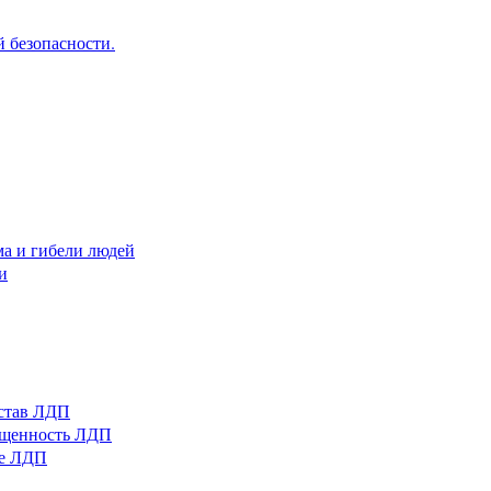
 безопасности.
ма и гибели людей
и
остав ЛДП
нащенность ЛДП
ые ЛДП