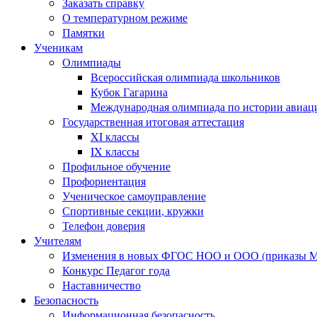
Заказать справку
О температурном режиме
Памятки
Ученикам
Олимпиады
Всероссийская олимпиада школьников
Кубок Гагарина
Международная олимпиада по истории авиаци
Государственная итоговая аттестация
XI классы
IX классы
Профильное обучение
Профориентация
Ученическое самоуправление
Спортивные секции, кружки
Телефон доверия
Учителям
Изменения в новых ФГОС НОО и ООО (приказы Ми
Конкурс Педагог года
Наставничество
Безопасность
Информационная безопасность