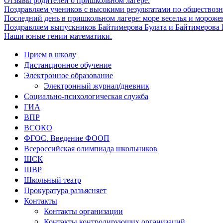
Отзывы родителей о пришкольном лагере.
Поздравляем учеников с высокими результатами по обществоз
Последний день в пришкольном лагере: море веселья и мороже
Поздравляем выпускников Байтимерова Булата и Байтимерова Б
Наши юные гении математики.
Прием в школу
Дистанционное обучение
Электронное образование
Электронный журнал/дневник
Социально-психологическая служба
ГИА
ВПР
ВСОКО
ФГОС. Введение ФООП
Всероссийская олимпиада школьников
ШСК
ШВР
Школьный театр
Прокуратура разъясняет
Контакты
Контакты организации
Контакты контролирующих организаций