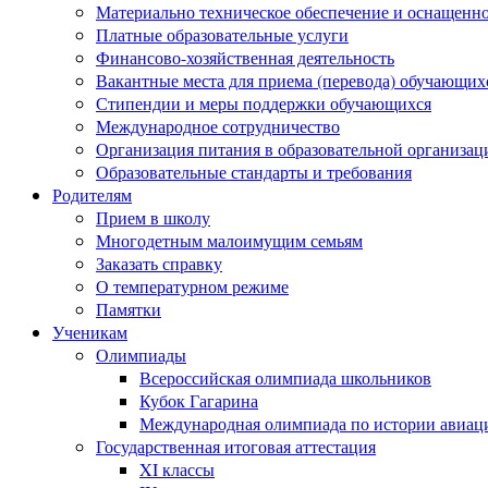
Материально техническое обеспечение и оснащеннос
Платные образовательные услуги
Финансово-хозяйственная деятельность
Вакантные места для приема (перевода) обучающих
Стипендии и меры поддержки обучающихся
Международное сотрудничество
Организация питания в образовательной организац
Образовательные стандарты и требования
Родителям
Прием в школу
Многодетным малоимущим семьям
Заказать справку
О температурном режиме
Памятки
Ученикам
Олимпиады
Всероссийская олимпиада школьников
Кубок Гагарина
Международная олимпиада по истории авиаци
Государственная итоговая аттестация
XI классы