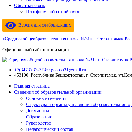
Обратная связь
Платформа обратной связи
Версия для слабовидящих
«Средняя общеобразовательная школа №31» г. Стерлитамак Ре
Официальный сайт организации
+7(3473) 33-77-80
gososh31@mail.ru
453100, Республика Башкортостан, г. Стерлитамак, ул.Ко
Главная страница
Сведения об образовательной организации
Основные сведения
Структура и органы управления образовательной о
Документы
Образование
Руководство
Педагогический состав