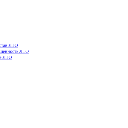
остав ЛТО
ащенность ЛТО
ые ЛТО