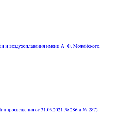
и и воздухоплавания имени А. Ф. Можайского.
нпросвещения от 31.05.2021 № 286 и № 287)