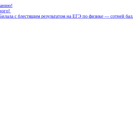
нанию!
ного!
илала с блестящим результатом на ЕГЭ по физике — сотней бал