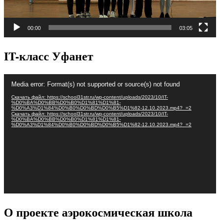
00:00
03:05
IT-класс Уфанет
Видеоплеер
Media error: Format(s) not supported or source(s) not found
Скачать файл: https://school31str.ru/wp-content/uploads/2023/10/IT-
%D0%BA%D0%BB%D0%B0%D1%81%D1%81-
%D0%A3%D1%84%D0%B0%D0%BD%D0%B5%D1%82-12.10.2023.mp4?_=2
Скачать файл: https://school31str.ru/wp-content/uploads/2023/10/IT-
%D0%BA%D0%BB%D0%B0%D1%81%D1%81-
%D0%A3%D1%84%D0%B0%D0%BD%D0%B5%D1%82-12.10.2023.mp4?_=2
О проекте аэрокосмическая школа