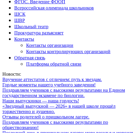
ФГОС. Введение ФООП
Всероссийская олимпиада школьников
ШСК
ШВР
Школьный театр
Прокуратура разъясняет
Контакты
Контакты организации
Контакты контролирующих организаций
Обратная связь
Платформа обратной связи
Новости:
Вручение аттестатов с отличием: путь к звездам.
Гордые моменты нашего учебного заведения!
Поздравляем учеников с высокими результатами на Едином
государственном экзамене по биологии.
Наши выпускники — наша гордость!
«Звездный выпускной — 2026» в нашей школе прошёл
торжественно и душевно.
Отзывы родителей о пришкольном лагере.
Поздравляем учеников с высокими результатами по
обществознанию!
Последний день в пришкольном лагере: море веселья и мороже