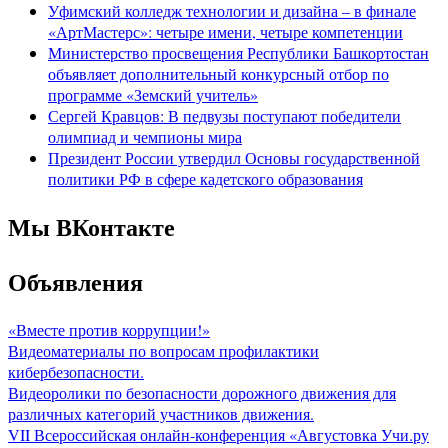
Уфимский колледж технологии и дизайна – в финале
«АртМастерс»: четыре имени, четыре компетенции
Министерство просвещения Республики Башкортостан
объявляет дополнительный конкурсный отбор по
программе «Земский учитель»
Сергей Кравцов: В педвузы поступают победители
олимпиад и чемпионы мира
Президент России утвердил Основы государственной
политики РФ в сфере кадетского образования
Мы ВКонтакте
Объявления
«Вместе против коррупции!»
Видеоматериалы по вопросам профилактики
кибербезопасности.
Видеоролики по безопасности дорожного движения для
различных категорий участников движения.
VII Всероссийская онлайн-конференция «Августовка Учи.ру