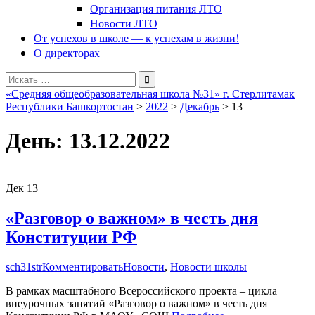
Организация питания ЛТО
Новости ЛТО
От успехов в школе — к успехам в жизни!
О директорах
Поиск
для:
«Средняя общеобразовательная школа №31» г. Стерлитамак
Республики Башкортостан
>
2022
>
Декабрь
>
13
День:
13.12.2022
Дек
13
«Разговор о важном» в честь дня
Конституции РФ
sch31str
Комментировать
Новости
,
Новости школы
В рамках масштабного Всероссийского проекта – цикла
внеурочных занятий «Разговор о важном» в честь дня