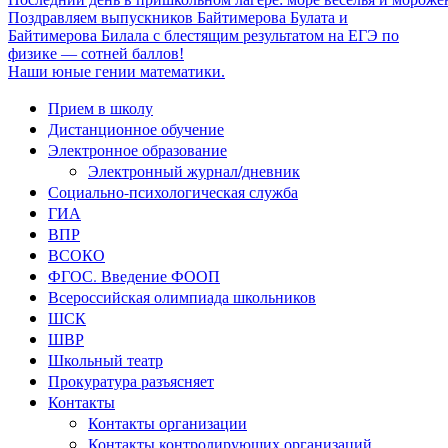
Поздравляем выпускников Байтимерова Булата и
Байтимерова Билала с блестящим результатом на ЕГЭ по
физике — сотней баллов!
Наши юные гении математики.
Прием в школу
Дистанционное обучение
Электронное образование
Электронный журнал/дневник
Социально-психологическая служба
ГИА
ВПР
ВСОКО
ФГОС. Введение ФООП
Всероссийская олимпиада школьников
ШСК
ШВР
Школьный театр
Прокуратура разъясняет
Контакты
Контакты организации
Контакты контролирующих организаций