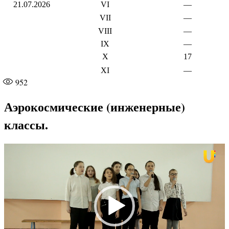
21.07.2026
VI
—
VII
—
VIII
—
IX
—
X
17
XI
—
952
Аэрокосмические (инженерные)
классы.
Видеоплеер