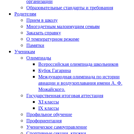
организации
Образовательные стандарты и требования
Родителям
Прием в школу
Многодетным малоимущим семьям
Заказать справку
О температурном режиме
Памятки
Ученикам
Олимпиады
Всероссийская олимпиада школьников
Кубок Гагарина
Международная олимпиада по истории
авиации и воздухоплавания имени А. Ф.
Можайского.
Государственная итоговая аттестация
XI классы
IX классы
Профильное обучение
Профориентация
Ученическое самоуправление
Спортивные секции, кружки