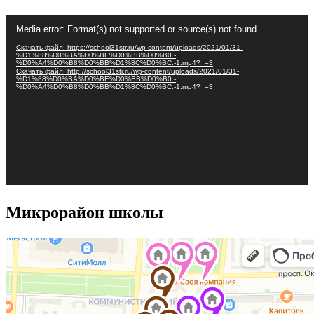
Видеоплеер
Media error: Format(s) not supported or source(s) not found
Скачать файл: https://school31str.ru/wp-content/uploads/2021/01/31-
%D1%88%D0%BA%D0%BE%D0%BB%D0%B0.-
%D0%A4%D0%B8%D0%BB%D1%8C%D0%BC.-1.mp4?_=3
Скачать файл: http://school31str.ru/wp-content/uploads/2021/01/31-
%D1%88%D0%BA%D0%BE%D0%BB%D0%B0.-
%D0%A4%D0%B8%D0%BB%D1%8C%D0%BC.-1.mp4?_=3
Микрорайон школы