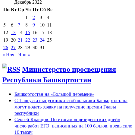
Декабрь 2022
Пн
Вт
Ср
Чт
Пт
Сб
Вс
1
2
3
4
5
6
7
8
9
10
11
12
13
14
15
16
17
18
19
20
21
22
23
24
25
26
27
28
29
30
31
« Ноя
Янв »
Министерство просвещения
Республики Башкортостан
Башкортостан на «Большой перемене»
С 1 августа выпускники-стобалльники Башкортостана
могут подать заявку на получение премии Главы
республики
Сергей Кравцов: По итогам «президентских дней»
число работ ЕГЭ, написанных на 100 баллов, превысило
10 тысяч