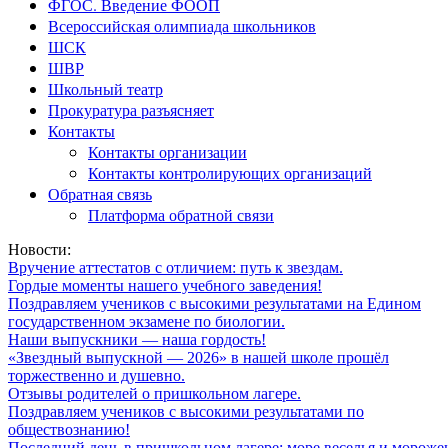
ФГОС. Введение ФООП
Всероссийская олимпиада школьников
ШСК
ШВР
Школьный театр
Прокуратура разъясняет
Контакты
Контакты организации
Контакты контролирующих организаций
Обратная связь
Платформа обратной связи
Новости:
Вручение аттестатов с отличием: путь к звездам.
Гордые моменты нашего учебного заведения!
Поздравляем учеников с высокими результатами на Едином
государственном экзамене по биологии.
Наши выпускники — наша гордость!
«Звездный выпускной — 2026» в нашей школе прошёл
торжественно и душевно.
Отзывы родителей о пришкольном лагере.
Поздравляем учеников с высокими результатами по
обществознанию!
Последний день в пришкольном лагере: море веселья и мороже