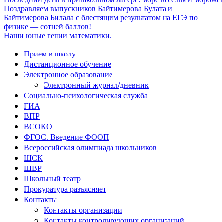
Поздравляем выпускников Байтимерова Булата и
Байтимерова Билала с блестящим результатом на ЕГЭ по
физике — сотней баллов!
Наши юные гении математики.
Прием в школу
Дистанционное обучение
Электронное образование
Электронный журнал/дневник
Социально-психологическая служба
ГИА
ВПР
ВСОКО
ФГОС. Введение ФООП
Всероссийская олимпиада школьников
ШСК
ШВР
Школьный театр
Прокуратура разъясняет
Контакты
Контакты организации
Контакты контролирующих организаций