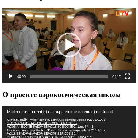
Видеоплеер
00:00
04:17
О проекте аэрокосмическая школа
Видеоплеер
Media error: Format(s) not supported or source(s) not found
Скачать файл: https://school31str.ru/wp-content/uploads/2021/01/31-
%D1%88%D0%BA%D0%BE%D0%BB%D0%B0.-
%D0%A4%D0%B8%D0%BB%D1%8C%D0%BC.-1.mp4?_=3
Скачать файл: http://school31str.ru/wp-content/uploads/2021/01/31-
%D1%88%D0%BA%D0%BE%D0%BB%D0%B0.-
%D0%A4%D0%B8%D0%BB%D1%8C%D0%BC.-1.mp4?_=3