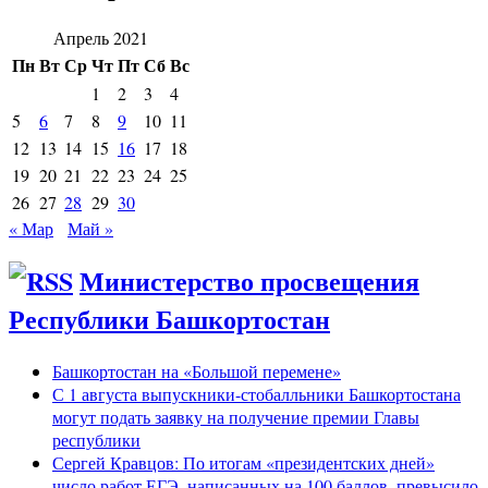
Апрель 2021
Пн
Вт
Ср
Чт
Пт
Сб
Вс
1
2
3
4
5
6
7
8
9
10
11
12
13
14
15
16
17
18
19
20
21
22
23
24
25
26
27
28
29
30
« Мар
Май »
Министерство просвещения
Республики Башкортостан
Башкортостан на «Большой перемене»
С 1 августа выпускники-стобалльники Башкортостана
могут подать заявку на получение премии Главы
республики
Сергей Кравцов: По итогам «президентских дней»
число работ ЕГЭ, написанных на 100 баллов, превысило