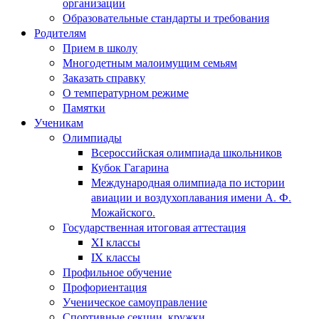
организации
Образовательные стандарты и требования
Родителям
Прием в школу
Многодетным малоимущим семьям
Заказать справку
О температурном режиме
Памятки
Ученикам
Олимпиады
Всероссийская олимпиада школьников
Кубок Гагарина
Международная олимпиада по истории
авиации и воздухоплавания имени А. Ф.
Можайского.
Государственная итоговая аттестация
XI классы
IX классы
Профильное обучение
Профориентация
Ученическое самоуправление
Спортивные секции, кружки