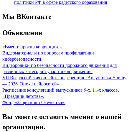
политики РФ в сфере кадетского образования
Мы ВКонтакте
Объявления
«Вместе против коррупции!»
Видеоматериалы по вопросам профилактики
кибербезопасности.
Видеоролики по безопасности дорожного движения для
различных категорий участников движения.
VII Всероссийская онлайн-конференция «Августовка Учи.ру
— 2026. Эпоха нейросетей».
Расписание консультаций выпускников 9-х, 11-х классов.
«Праздник детства».
Фонд «Защитники Отечества».
Вы можете оставить мнение о нашей
организации.