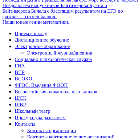
Поздравляем выпускников Байтимерова Булата и
Байтимерова Билала с блестящим результатом на ЕГЭ по
физике — сотней баллов!
Наши юные гении математики.
Прием в школу
Дистанционное обучение
Электронное образование
Электронный журнал/дневник
Социально-психологическая служба
ГИА
ВПР
ВСОКО
ФГОС. Введение ФООП
Всероссийская олимпиада школьников
ШСК
ШВР
Школьный театр
Прокуратура разъясняет
Контакты
Контакты организации
Контакты контролирующих организаций