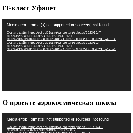
IT-класс Уфанет
Видеоплеер
Media error: Format(s) not supported or source(s) not found
Скачать файл: https://school31str.ru/wp-content/uploads/2023/10/IT-
%D0%BA%D0%BB%D0%B0%D1%81%D1%81-
%D0%A3%D1%84%D0%B0%D0%BD%D0%B5%D1%82-12.10.2023.mp4?_=2
Скачать файл: https://school31str.ru/wp-content/uploads/2023/10/IT-
%D0%BA%D0%BB%D0%B0%D1%81%D1%81-
%D0%A3%D1%84%D0%B0%D0%BD%D0%B5%D1%82-12.10.2023.mp4?_=2
О проекте аэрокосмическая школа
Видеоплеер
Media error: Format(s) not supported or source(s) not found
Скачать файл: https://school31str.ru/wp-content/uploads/2021/01/31-
%D1%88%D0%BA%D0%BE%D0%BB%D0%B0.-