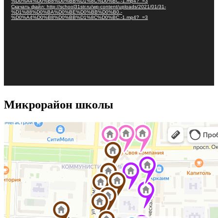
%D0%A4%D0%B8%D0%BB%D1%8C%D0%BC.-1.mp4?_=3
Скачать файл: http://school31str.ru/wp-content/uploads/2021/01/31-
%D1%88%D0%BA%D0%BE%D0%BB%D0%B0.-
%D0%A4%D0%B8%D0%BB%D1%8C%D0%BC.-1.mp4?_=3
Микрорайон школы