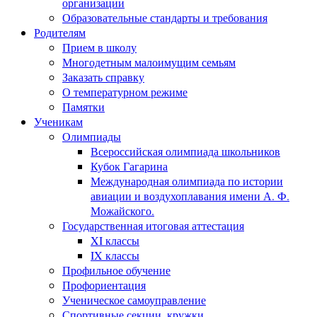
организации
Образовательные стандарты и требования
Родителям
Прием в школу
Многодетным малоимущим семьям
Заказать справку
О температурном режиме
Памятки
Ученикам
Олимпиады
Всероссийская олимпиада школьников
Кубок Гагарина
Международная олимпиада по истории
авиации и воздухоплавания имени А. Ф.
Можайского.
Государственная итоговая аттестация
XI классы
IX классы
Профильное обучение
Профориентация
Ученическое самоуправление
Спортивные секции, кружки