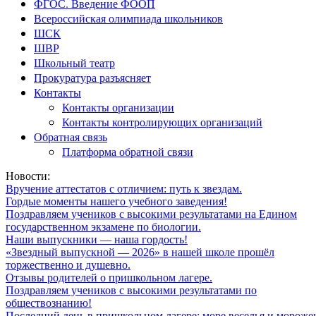
ФГОС. Введение ФООП
Всероссийская олимпиада школьников
ШСК
ШВР
Школьный театр
Прокуратура разъясняет
Контакты
Контакты организации
Контакты контролирующих организаций
Обратная связь
Платформа обратной связи
Новости:
Вручение аттестатов с отличием: путь к звездам.
Гордые моменты нашего учебного заведения!
Поздравляем учеников с высокими результатами на Едином
государственном экзамене по биологии.
Наши выпускники — наша гордость!
«Звездный выпускной — 2026» в нашей школе прошёл
торжественно и душевно.
Отзывы родителей о пришкольном лагере.
Поздравляем учеников с высокими результатами по
обществознанию!
Последний день в пришкольном лагере: море веселья и мороже