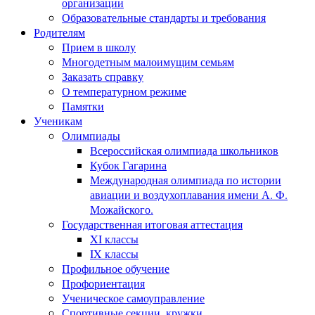
организации
Образовательные стандарты и требования
Родителям
Прием в школу
Многодетным малоимущим семьям
Заказать справку
О температурном режиме
Памятки
Ученикам
Олимпиады
Всероссийская олимпиада школьников
Кубок Гагарина
Международная олимпиада по истории
авиации и воздухоплавания имени А. Ф.
Можайского.
Государственная итоговая аттестация
XI классы
IX классы
Профильное обучение
Профориентация
Ученическое самоуправление
Спортивные секции, кружки