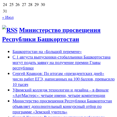
24
25
26
27
28
29
30
31
« Июл
Министерство просвещения
Республики Башкортостан
Башкортостан на «Большой перемене»
С 1 августа выпускники-стобалльники Башкортостана
могут подать заявку на получение премии Главы
республики
Сергей Кравцов: По итогам «президентских дней»
число работ ЕГЭ, написанных на 100 баллов, превысило
10 тысяч
Уфимский колледж технологии и дизайна – в финале
«АртМастерс»: четыре имени, четыре компетенции
Министерство просвещения Республики Башкортостан
объявляет дополнительный конкурсный отбор по
программе «Земский учитель»