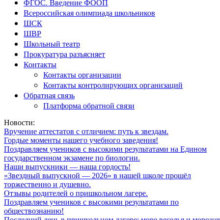
ФГОС. Введение ФООП
Всероссийская олимпиада школьников
ШСК
ШВР
Школьный театр
Прокуратура разъясняет
Контакты
Контакты организации
Контакты контролирующих организаций
Обратная связь
Платформа обратной связи
Новости:
Вручение аттестатов с отличием: путь к звездам.
Гордые моменты нашего учебного заведения!
Поздравляем учеников с высокими результатами на Едином
государственном экзамене по биологии.
Наши выпускники — наша гордость!
«Звездный выпускной — 2026» в нашей школе прошёл
торжественно и душевно.
Отзывы родителей о пришкольном лагере.
Поздравляем учеников с высокими результатами по
обществознанию!
Последний день в пришкольном лагере: море веселья и мороже