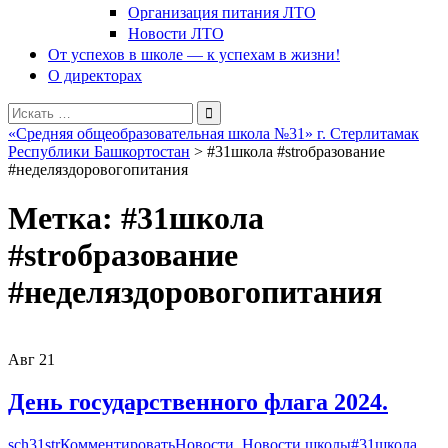
Организация питания ЛТО
Новости ЛТО
От успехов в школе — к успехам в жизни!
О директорах
Поиск
для:
«Средняя общеобразовательная школа №31» г. Стерлитамак
Республики Башкортостан
>
#31школа #strобразование
#неделяздоровогопитания
Метка:
#31школа
#strобразование
#неделяздоровогопитания
Авг
21
День государственного флага 2024.
sch31str
Комментировать
Новости
,
Новости школы
#31школа