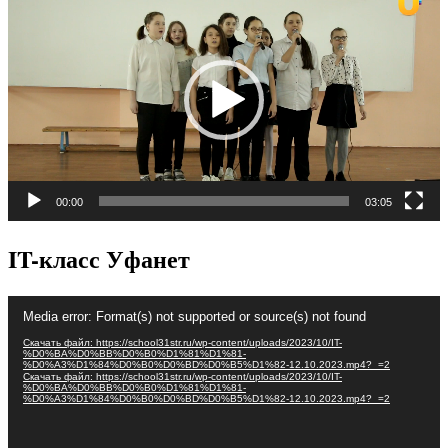
00:00
03:05
IT-класс Уфанет
Видеоплеер
Media error: Format(s) not supported or source(s) not found
Скачать файл: https://school31str.ru/wp-content/uploads/2023/10/IT-
%D0%BA%D0%BB%D0%B0%D1%81%D1%81-
%D0%A3%D1%84%D0%B0%D0%BD%D0%B5%D1%82-12.10.2023.mp4?_=2
Скачать файл: https://school31str.ru/wp-content/uploads/2023/10/IT-
%D0%BA%D0%BB%D0%B0%D1%81%D1%81-
%D0%A3%D1%84%D0%B0%D0%BD%D0%B5%D1%82-12.10.2023.mp4?_=2