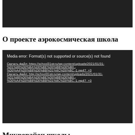
О проекте аэрокосмическая школа
Видеоплеер
Media error: Format(s) not supported or source(s) not found
Скачать файл: https://school31str.ru/wp-content/uploads/2021/01/31-
%D1%88%D0%BA%D0%BE%D0%BB%D0%B0.-
%D0%A4%D0%B8%D0%BB%D1%8C%D0%BC.-1.mp4?_=3
Скачать файл: http://school31str.ru/wp-content/uploads/2021/01/31-
%D1%88%D0%BA%D0%BE%D0%BB%D0%B0.-
%D0%A4%D0%B8%D0%BB%D1%8C%D0%BC.-1.mp4?_=3
Микрорайон школы