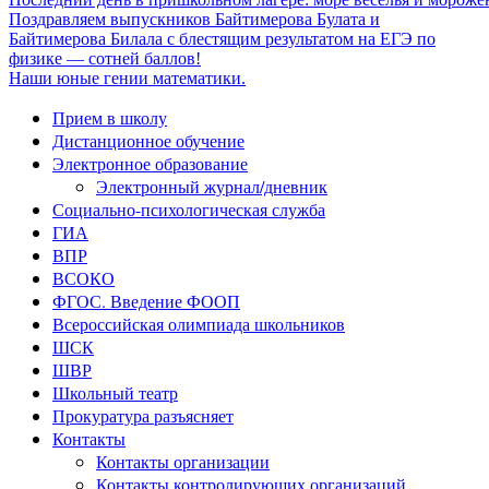
Поздравляем выпускников Байтимерова Булата и
Байтимерова Билала с блестящим результатом на ЕГЭ по
физике — сотней баллов!
Наши юные гении математики.
Прием в школу
Дистанционное обучение
Электронное образование
Электронный журнал/дневник
Социально-психологическая служба
ГИА
ВПР
ВСОКО
ФГОС. Введение ФООП
Всероссийская олимпиада школьников
ШСК
ШВР
Школьный театр
Прокуратура разъясняет
Контакты
Контакты организации
Контакты контролирующих организаций