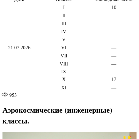
I
10
II
—
III
—
IV
—
V
—
21.07.2026
VI
—
VII
—
VIII
—
IX
—
X
17
XI
—
953
Аэрокосмические (инженерные)
классы.
Видеоплеер