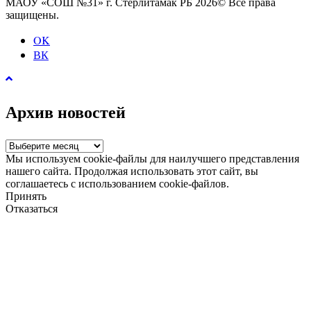
МАОУ «СОШ №31» г. Стерлитамак РБ 2026© Все права
защищены.
OK
ВК
Архив новостей
Архив
новостей
Мы используем cookie-файлы для наилучшего представления
нашего сайта. Продолжая использовать этот сайт, вы
соглашаетесь с использованием cookie-файлов.
Принять
Отказаться