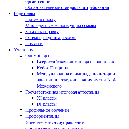
организации
Образовательные стандарты и требования
Родителям
Прием в школу
Многодетным малоимущим семьям
Заказать справку
О температурном режиме
Памятки
Ученикам
Олимпиады
Всероссийская олимпиада школьников
Кубок Гагарина
Международная олимпиада по истории
авиации и воздухоплавания имени А. Ф.
Можайского.
Государственная итоговая аттестация
XI классы
IX классы
Профильное обучение
Профориентация
Ученическое самоуправление
Спортивные секции, кружки