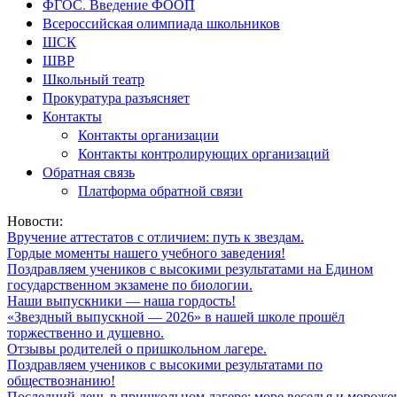
ФГОС. Введение ФООП
Всероссийская олимпиада школьников
ШСК
ШВР
Школьный театр
Прокуратура разъясняет
Контакты
Контакты организации
Контакты контролирующих организаций
Обратная связь
Платформа обратной связи
Новости:
Вручение аттестатов с отличием: путь к звездам.
Гордые моменты нашего учебного заведения!
Поздравляем учеников с высокими результатами на Едином
государственном экзамене по биологии.
Наши выпускники — наша гордость!
«Звездный выпускной — 2026» в нашей школе прошёл
торжественно и душевно.
Отзывы родителей о пришкольном лагере.
Поздравляем учеников с высокими результатами по
обществознанию!
Последний день в пришкольном лагере: море веселья и мороже