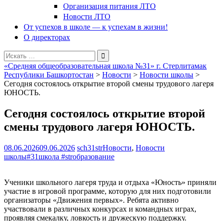
Организация питания ЛТО
Новости ЛТО
От успехов в школе — к успехам в жизни!
О директорах
Поиск
для:
«Средняя общеобразовательная школа №31» г. Стерлитамак
Республики Башкортостан
>
Новости
>
Новости школы
>
Сегодня состоялось открытие второй смены трудового лагеря
ЮНОСТЬ.
Сегодня состоялось открытие второй
смены трудового лагеря ЮНОСТЬ.
08.06.2026
09.06.2026
sch31str
Новости
,
Новости
школы
#31школа #strобразование
Ученики школьного лагеря труда и отдыха «Юность» приняли
участие в игровой программе, которую для них подготовили
организаторы «Движения первых». Ребята активно
участвовали в различных конкурсах и командных играх,
проявляя смекалку, ловкость и дружескую поддержку.