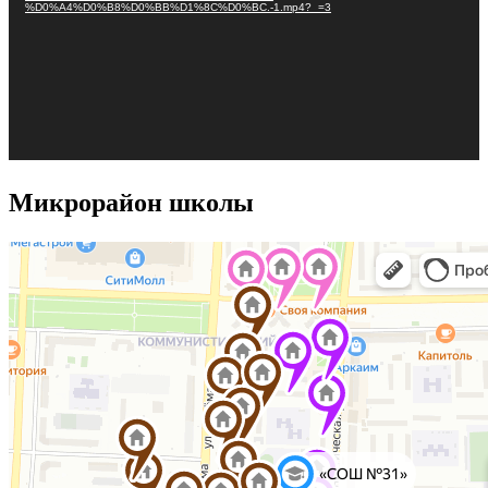
%D0%A4%D0%B8%D0%BB%D1%8C%D0%BC.-1.mp4?_=3
Микрорайон школы