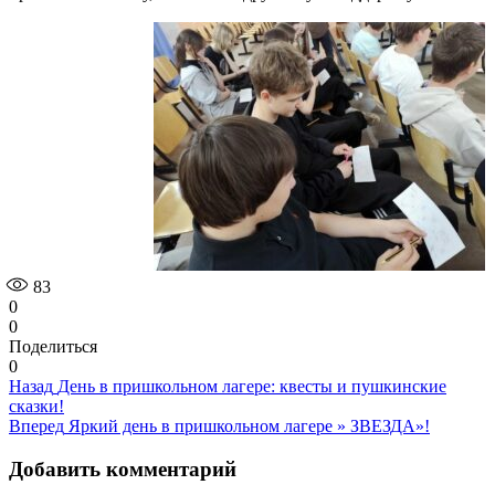
83
0
0
Поделиться
0
Навигация
Предыдущая
Назад
День в пришкольном лагере: квесты и пушкинские
запись:
сказки!
по
Следующая
Вперед
Яркий день в пришкольном лагере » ЗВЕЗДА»!
записям
запись:
Добавить комментарий