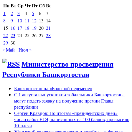
Пн
Вт
Ср
Чт
Пт
Сб
Вс
1
2
3
4
5
6
7
8
9
10
11
12
13
14
15
16
17
18
19
20
21
22
23
24
25
26
27
28
29
30
« Май
Июл »
Министерство просвещения
Республики Башкортостан
Башкортостан на «Большой перемене»
С 1 августа выпускники-стобалльники Башкортостана
могут подать заявку на получение премии Главы
республики
Сергей Кравцов: По итогам «президентских дней»
число работ ЕГЭ, написанных на 100 баллов, превысило
10 тысяч
Уфимский колледж технологии и дизайна – в финале