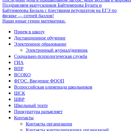
Поздравляем выпускников Байтимерова Булата и
Байтимерова Билала с блестящим результатом на ЕГЭ по
физике — сотней баллов!
Наши юные гении математики.
Прием в школу
Дистанционное обучение
Электронное образование
Электронный журнал/дневник
Социально-психологическая служба
ГИА
ВПР
ВСОКО
ФГОС. Введение ФООП
Всероссийская олимпиада школьников
ШСК
ШВР
Школьный театр
Прокуратура разъясняет
Контакты
Контакты организации
Контакты контролирующих организаций