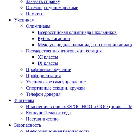
Заказать справку
О температурном режиме
Памятки
Ученикам
Олимпиады
Всероссийская олимпиада школьников
Кубок Гагарина
Международная олимпиада по истории авиаци
Государственная итоговая аттестация
XI классы
IX классы
Профильное обучение
Профориентация
Ученическое самоуправление
Спортивные секции, кружки
Телефон доверия
Учителям
Изменения в новых ФГОС НОО и ООО (приказы Ми
Конкурс Педагог года
Наставничество
Безопасность
Информационная безопасность