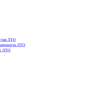
остав ЛТО
ащенность ЛТО
ые ЛТО