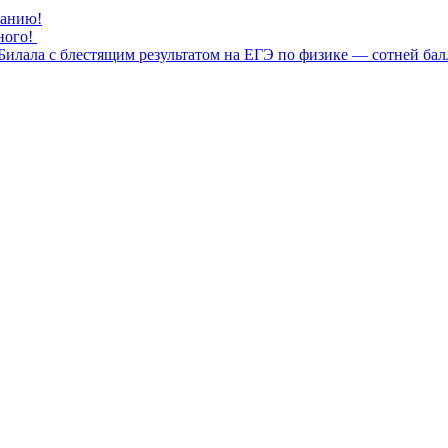
нанию!
ного!
илала с блестящим результатом на ЕГЭ по физике — сотней бал