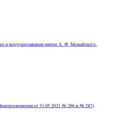
и и воздухоплавания имени А. Ф. Можайского.
нпросвещения от 31.05.2021 № 286 и № 287)