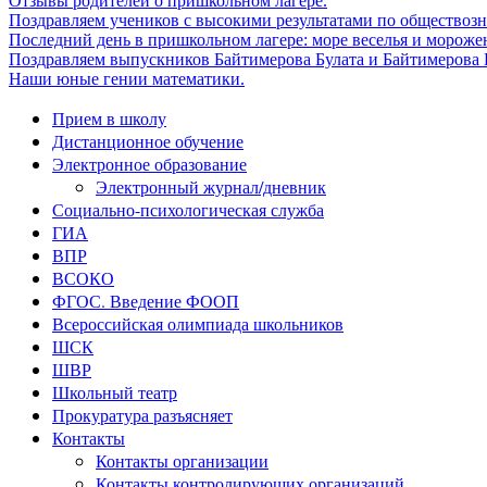
Отзывы родителей о пришкольном лагере.
Поздравляем учеников с высокими результатами по обществоз
Последний день в пришкольном лагере: море веселья и мороже
Поздравляем выпускников Байтимерова Булата и Байтимерова Б
Наши юные гении математики.
Прием в школу
Дистанционное обучение
Электронное образование
Электронный журнал/дневник
Социально-психологическая служба
ГИА
ВПР
ВСОКО
ФГОС. Введение ФООП
Всероссийская олимпиада школьников
ШСК
ШВР
Школьный театр
Прокуратура разъясняет
Контакты
Контакты организации
Контакты контролирующих организаций