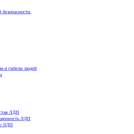
 безопасности.
ма и гибели людей
и
остав ЛДП
нащенность ЛДП
ые ЛДП