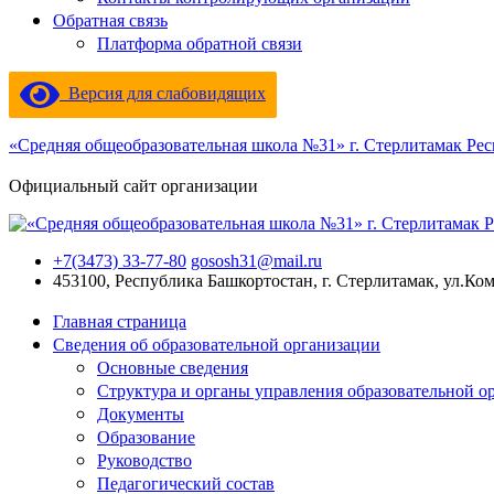
Обратная связь
Платформа обратной связи
Версия для слабовидящих
«Средняя общеобразовательная школа №31» г. Стерлитамак Ре
Официальный сайт организации
+7(3473) 33-77-80
gososh31@mail.ru
453100, Республика Башкортостан, г. Стерлитамак, ул.Ко
Главная страница
Сведения об образовательной организации
Основные сведения
Структура и органы управления образовательной о
Документы
Образование
Руководство
Педагогический состав