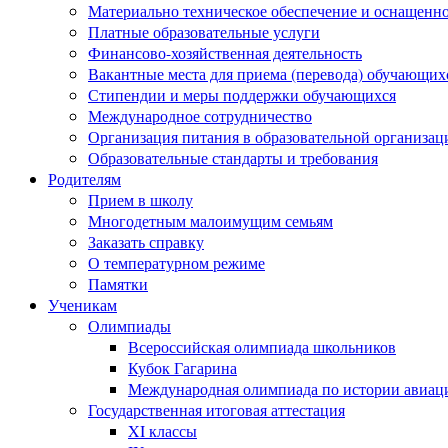
Материально техническое обеспечение и оснащеннос
Платные образовательные услуги
Финансово-хозяйственная деятельность
Вакантные места для приема (перевода) обучающих
Стипендии и меры поддержки обучающихся
Международное сотрудничество
Организация питания в образовательной организац
Образовательные стандарты и требования
Родителям
Прием в школу
Многодетным малоимущим семьям
Заказать справку
О температурном режиме
Памятки
Ученикам
Олимпиады
Всероссийская олимпиада школьников
Кубок Гагарина
Международная олимпиада по истории авиаци
Государственная итоговая аттестация
XI классы