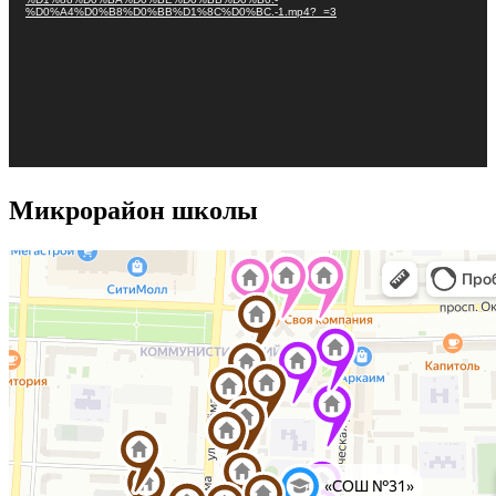
%D0%A4%D0%B8%D0%BB%D1%8C%D0%BC.-1.mp4?_=3
Микрорайон школы