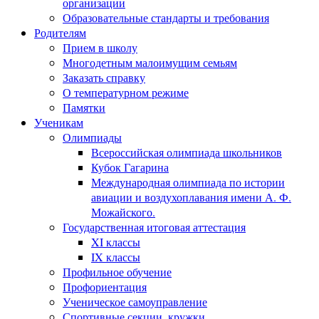
организации
Образовательные стандарты и требования
Родителям
Прием в школу
Многодетным малоимущим семьям
Заказать справку
О температурном режиме
Памятки
Ученикам
Олимпиады
Всероссийская олимпиада школьников
Кубок Гагарина
Международная олимпиада по истории
авиации и воздухоплавания имени А. Ф.
Можайского.
Государственная итоговая аттестация
XI классы
IX классы
Профильное обучение
Профориентация
Ученическое самоуправление
Спортивные секции, кружки