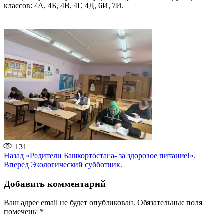
классов: 4А, 4Б, 4В, 4Г, 4Д, 6И, 7И.
131
Навигация
Предыдущая
Назад
«Родители Башкортостана- за здоровое питание!».
запись:
Следующая
Вперед
Экологический субботник.
по
запись:
записям
Добавить комментарий
Ваш адрес email не будет опубликован.
Обязательные поля
помечены
*