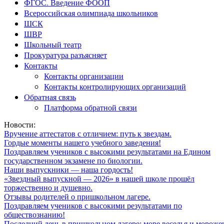
ФГОС. Введение ФООП
Всероссийская олимпиада школьников
ШСК
ШВР
Школьный театр
Прокуратура разъясняет
Контакты
Контакты организации
Контакты контролирующих организаций
Обратная связь
Платформа обратной связи
Новости:
Вручение аттестатов с отличием: путь к звездам.
Гордые моменты нашего учебного заведения!
Поздравляем учеников с высокими результатами на Едином
государственном экзамене по биологии.
Наши выпускники — наша гордость!
«Звездный выпускной — 2026» в нашей школе прошёл
торжественно и душевно.
Отзывы родителей о пришкольном лагере.
Поздравляем учеников с высокими результатами по
обществознанию!
Последний день в пришкольном лагере: море веселья и мороже