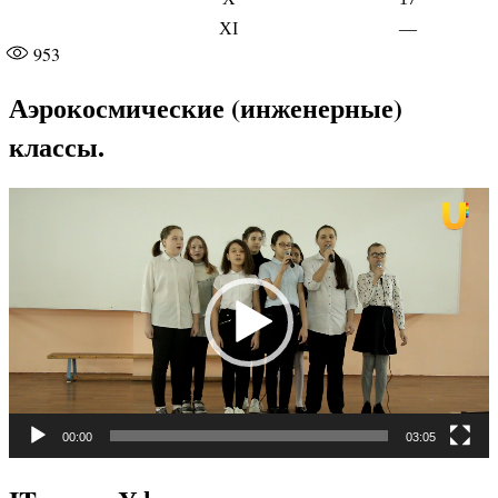
XI
—
953
Аэрокосмические (инженерные)
классы.
Видеоплеер
00:00
03:05