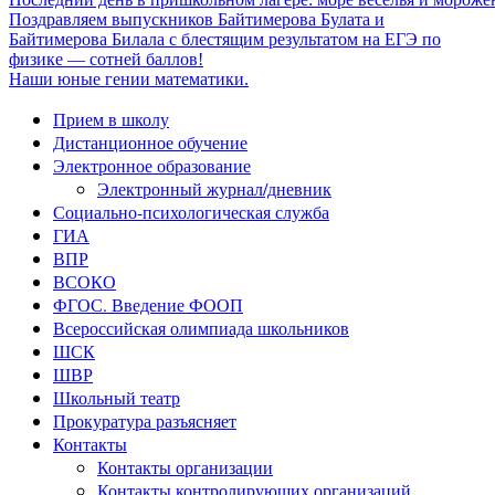
Поздравляем выпускников Байтимерова Булата и
Байтимерова Билала с блестящим результатом на ЕГЭ по
физике — сотней баллов!
Наши юные гении математики.
Прием в школу
Дистанционное обучение
Электронное образование
Электронный журнал/дневник
Социально-психологическая служба
ГИА
ВПР
ВСОКО
ФГОС. Введение ФООП
Всероссийская олимпиада школьников
ШСК
ШВР
Школьный театр
Прокуратура разъясняет
Контакты
Контакты организации
Контакты контролирующих организаций