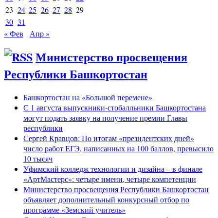
23
24
25
26
27
28
29
30
31
« Фев
Апр »
Министерство просвещения
Республики Башкортостан
Башкортостан на «Большой перемене»
С 1 августа выпускники-стобалльники Башкортостана
могут подать заявку на получение премии Главы
республики
Сергей Кравцов: По итогам «президентских дней»
число работ ЕГЭ, написанных на 100 баллов, превысило
10 тысяч
Уфимский колледж технологии и дизайна – в финале
«АртМастерс»: четыре имени, четыре компетенции
Министерство просвещения Республики Башкортостан
объявляет дополнительный конкурсный отбор по
программе «Земский учитель»