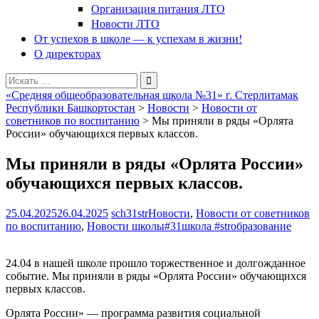
Организация питания ЛТО
Новости ЛТО
От успехов в школе — к успехам в жизни!
О директорах
Поиск
для:
«Средняя общеобразовательная школа №31» г. Стерлитамак
Республики Башкортостан
>
Новости
>
Новости от
советников по воспитанию
>
Мы приняли в ряды «Орлята
России» обучающихся первых классов.
Мы приняли в ряды «Орлята России»
обучающихся первых классов.
25.04.2025
26.04.2025
sch31str
Новости
,
Новости от советников
по воспитанию
,
Новости школы
#31школа #strобразование
24.04 в нашей школе прошло торжественное и долгожданное
событие. Мы приняли в ряды «Орлята России» обучающихся
первых классов.
Орлята России» — программа развития социальной