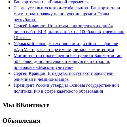
Башкортостан на «Большой перемене»
С 1 августа выпускники-стобалльники Башкортостана
могут подать заявку на получение премии Главы
республики
Сергей Кравцов: По итогам «президентских дней»
число работ ЕГЭ, написанных на 100 баллов, превысило
10 тысяч
Уфимский колледж технологии и дизайна – в финале
«АртМастерс»: четыре имени, четыре компетенции
Министерство просвещения Республики Башкортостан
объявляет дополнительный конкурсный отбор по
программе «Земский учитель»
Сергей Кравцов: В педвузы поступают победители
олимпиад и чемпионы мира
Президент России утвердил Основы государственной
политики РФ в сфере кадетского образования
Мы ВКонтакте
Объявления