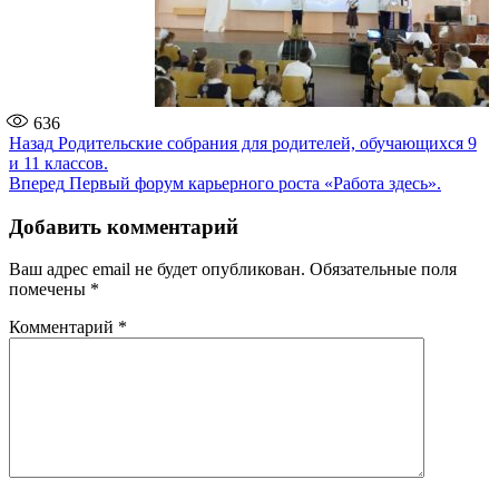
636
Навигация
Предыдущая
Назад
Родительские собрания для родителей, обучающихся 9
запись:
и 11 классов.
по
Следующая
Вперед
Первый форум карьерного роста «Работа здесь».
записям
запись:
Добавить комментарий
Ваш адрес email не будет опубликован.
Обязательные поля
помечены
*
Комментарий
*