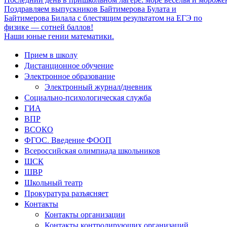
Поздравляем выпускников Байтимерова Булата и
Байтимерова Билала с блестящим результатом на ЕГЭ по
физике — сотней баллов!
Наши юные гении математики.
Прием в школу
Дистанционное обучение
Электронное образование
Электронный журнал/дневник
Социально-психологическая служба
ГИА
ВПР
ВСОКО
ФГОС. Введение ФООП
Всероссийская олимпиада школьников
ШСК
ШВР
Школьный театр
Прокуратура разъясняет
Контакты
Контакты организации
Контакты контролирующих организаций