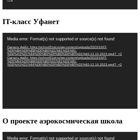
IT-класс Уфанет
Видеоплеер
Media error: Format(s) not supported or source(s) not found
Скачать файл: https://school31str.ru/wp-content/uploads/2023/10/IT-
%D0%BA%D0%BB%D0%B0%D1%81%D1%81-
%D0%A3%D1%84%D0%B0%D0%BD%D0%B5%D1%82-12.10.2023.mp4?_=2
Скачать файл: https://school31str.ru/wp-content/uploads/2023/10/IT-
%D0%BA%D0%BB%D0%B0%D1%81%D1%81-
%D0%A3%D1%84%D0%B0%D0%BD%D0%B5%D1%82-12.10.2023.mp4?_=2
О проекте аэрокосмическая школа
Видеоплеер
Media error: Format(s) not supported or source(s) not found