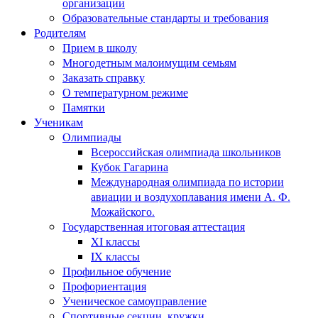
организации
Образовательные стандарты и требования
Родителям
Прием в школу
Многодетным малоимущим семьям
Заказать справку
О температурном режиме
Памятки
Ученикам
Олимпиады
Всероссийская олимпиада школьников
Кубок Гагарина
Международная олимпиада по истории
авиации и воздухоплавания имени А. Ф.
Можайского.
Государственная итоговая аттестация
XI классы
IX классы
Профильное обучение
Профориентация
Ученическое самоуправление
Спортивные секции, кружки