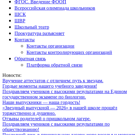
ФГОС. Введение ФООП
Всероссийская олимпиада школьников
ШСК
ШВР
Школьный театр
Прокуратура разъясняет
Контакты
Контакты организации
Контакты контролирующих организаций
Обратная связь
Платформа обратной связи
Новости:
Вручение аттестатов с отличием: путь к звездам.
Гордые моменты нашего учебного заведения!
Поздравляем учеников с высокими результатами на Едином
государственном экзамене по биологии.
Наши выпускники — наша гордость!
«Звездный выпускной — 2026» в нашей школе прошёл
торжественно и душевно.
Отзывы родителей о пришкольном лагере.
Поздравляем учеников с высокими результатами по
обществознанию!
Последний день в пришкольном лагере: море веселья и мороже