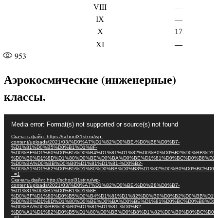
VIII
—
IX
—
X
17
XI
—
953
Аэрокосмические (инженерные)
классы.
Видеоплеер
Media error: Format(s) not supported or source(s) not found
Скачать файл: https://school31str.ru/wp-
content/uploads/2021/03/%D0%A7%D1%82%D0%BE-%D0%B8%D0%B7-
%D1%81%D0%B5%D0%B1%D1%8F-
%D0%BF%D1%80%D0%B5%D0%B4%D1%81%D1%82%D0%B0%D0%B2%D0%BB%D1%
%D0%B0%D1%8D%D1%80%D0%BE%D0%BA%D0%BE%D1%81%D0%BC%D0%B8%D1%
%D0%BA%D0%BB%D0%B0%D1%81%D1%81-%D0%B2-
%D0%A1%D1%82%D0%B5%D1%80%D0%BB%D0%B8%D1%82%D0%B0%D0%BC%D0%
_=1
Скачать файл: http://school31str.ru/wp-
content/uploads/2021/03/%D0%A7%D1%82%D0%BE-%D0%B8%D0%B7-
%D1%81%D0%B5%D0%B1%D1%8F-
%D0%BF%D1%80%D0%B5%D0%B4%D1%81%D1%82%D0%B0%D0%B2%D0%BB%D1%
%D0%B0%D1%8D%D1%80%D0%BE%D0%BA%D0%BE%D1%81%D0%BC%D0%B8%D1%
%D0%BA%D0%BB%D0%B0%D1%81%D1%81-%D0%B2-
%D0%A1%D1%82%D0%B5%D1%80%D0%BB%D0%B8%D1%82%D0%B0%D0%BC%D0%
_=1