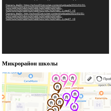
Скачать файл: https://school31str.ru/wp-content/uploads/2021/01/31-
%D1%88%D0%BA%D0%BE%D0%BB%D0%B0.-
%D0%A4%D0%B8%D0%BB%D1%8C%D0%BC.-1.mp4?_=3
Скачать файл: http://school31str.ru/wp-content/uploads/2021/01/31-
%D1%88%D0%BA%D0%BE%D0%BB%D0%B0.-
%D0%A4%D0%B8%D0%BB%D1%8C%D0%BC.-1.mp4?_=3
Микрорайон школы