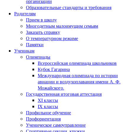
организации
Образовательные стандарты и требования
Родителям
Прием в школу
Многодетным малоимущим семьям
Заказать справку
О температурном режиме
Памятки
Ученикам
Олимпиады
Всероссийская олимпиада школьников
Кубок Гагарина
Международная олимпиада по истории
авиации и воздухоплавания имени А. Ф.
Можайского.
Государственная итоговая аттестация
XI классы
IX классы
Профильное обучение
Профориентация
Ученическое самоуправление
Спортивные секции, кружки