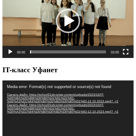
00:00
03:05
IT-класс Уфанет
Видеоплеер
Media error: Format(s) not supported or source(s) not found
Скачать файл: https://school31str.ru/wp-content/uploads/2023/10/IT-
%D0%BA%D0%BB%D0%B0%D1%81%D1%81-
%D0%A3%D1%84%D0%B0%D0%BD%D0%B5%D1%82-12.10.2023.mp4?_=2
Скачать файл: https://school31str.ru/wp-content/uploads/2023/10/IT-
%D0%BA%D0%BB%D0%B0%D1%81%D1%81-
%D0%A3%D1%84%D0%B0%D0%BD%D0%B5%D1%82-12.10.2023.mp4?_=2