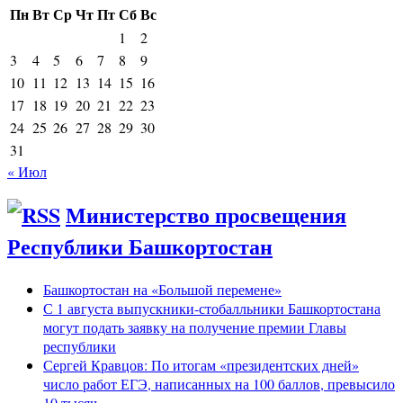
Пн
Вт
Ср
Чт
Пт
Сб
Вс
1
2
3
4
5
6
7
8
9
10
11
12
13
14
15
16
17
18
19
20
21
22
23
24
25
26
27
28
29
30
31
« Июл
Министерство просвещения
Республики Башкортостан
Башкортостан на «Большой перемене»
С 1 августа выпускники-стобалльники Башкортостана
могут подать заявку на получение премии Главы
республики
Сергей Кравцов: По итогам «президентских дней»
число работ ЕГЭ, написанных на 100 баллов, превысило
10 тысяч