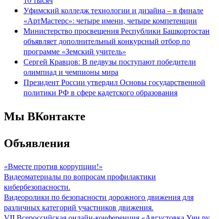
Уфимский колледж технологии и дизайна – в финале
«АртМастерс»: четыре имени, четыре компетенции
Министерство просвещения Республики Башкортостан
объявляет дополнительный конкурсный отбор по
программе «Земский учитель»
Сергей Кравцов: В педвузы поступают победители
олимпиад и чемпионы мира
Президент России утвердил Основы государственной
политики РФ в сфере кадетского образования
Мы ВКонтакте
Объявления
«Вместе против коррупции!»
Видеоматериалы по вопросам профилактики
кибербезопасности.
Видеоролики по безопасности дорожного движения для
различных категорий участников движения.
VII Всероссийская онлайн-конференция «Августовка Учи.ру