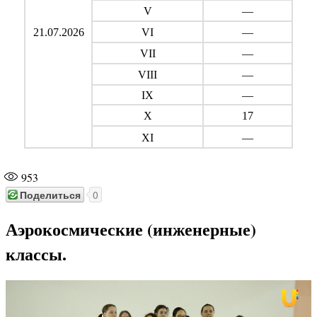
V
—
21.07.2026
VI
—
VII
—
VIII
—
IX
—
X
17
XI
—
953
Поделиться
0
Аэрокосмические (инженерные)
классы.
Видеоплеер