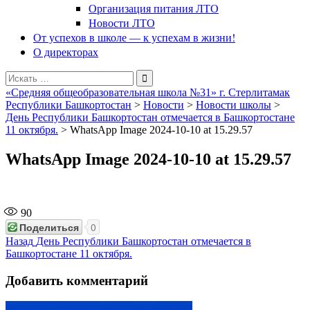
Организация питания ЛТО
Новости ЛТО
От успехов в школе — к успехам в жизни!
О директорах
Поиск
для:
«Средняя общеобразовательная школа №31» г. Стерлитамак
Республики Башкортостан
>
Новости
>
Новости школы
>
День Республики Башкортостан отмечается в Башкортостане
11 октября.
>
WhatsApp Image 2024-10-10 at 15.29.57
WhatsApp Image 2024-10-10 at 15.29.57
90
Поделиться
0
Навигация
Предыдущая
Назад
День Республики Башкортостан отмечается в
запись:
Башкортостане 11 октября.
по
записям
Добавить комментарий