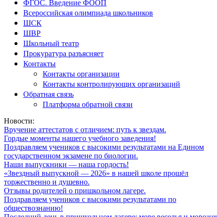
ФГОС. Введение ФООП
Всероссийская олимпиада школьников
ШСК
ШВР
Школьный театр
Прокуратура разъясняет
Контакты
Контакты организации
Контакты контролирующих организаций
Обратная связь
Платформа обратной связи
Новости:
Вручение аттестатов с отличием: путь к звездам.
Гордые моменты нашего учебного заведения!
Поздравляем учеников с высокими результатами на Едином
государственном экзамене по биологии.
Наши выпускники — наша гордость!
«Звездный выпускной — 2026» в нашей школе прошёл
торжественно и душевно.
Отзывы родителей о пришкольном лагере.
Поздравляем учеников с высокими результатами по
обществознанию!
Последний день в пришкольном лагере: море веселья и мороже