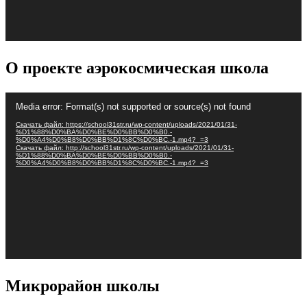
О проекте аэрокосмическая школа
Видеоплеер
Media error: Format(s) not supported or source(s) not found
Скачать файл: https://school31str.ru/wp-content/uploads/2021/01/31-
%D1%88%D0%BA%D0%BE%D0%BB%D0%B0.-
%D0%A4%D0%B8%D0%BB%D1%8C%D0%BC.-1.mp4?_=3
Скачать файл: http://school31str.ru/wp-content/uploads/2021/01/31-
%D1%88%D0%BA%D0%BE%D0%BB%D0%B0.-
%D0%A4%D0%B8%D0%BB%D1%8C%D0%BC.-1.mp4?_=3
Микрорайон школы