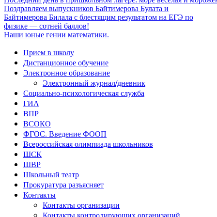
Поздравляем выпускников Байтимерова Булата и
Байтимерова Билала с блестящим результатом на ЕГЭ по
физике — сотней баллов!
Наши юные гении математики.
Прием в школу
Дистанционное обучение
Электронное образование
Электронный журнал/дневник
Социально-психологическая служба
ГИА
ВПР
ВСОКО
ФГОС. Введение ФООП
Всероссийская олимпиада школьников
ШСК
ШВР
Школьный театр
Прокуратура разъясняет
Контакты
Контакты организации
Контакты контролирующих организаций