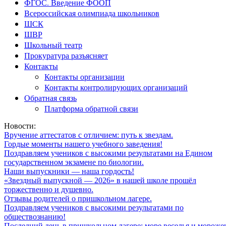
ФГОС. Введение ФООП
Всероссийская олимпиада школьников
ШСК
ШВР
Школьный театр
Прокуратура разъясняет
Контакты
Контакты организации
Контакты контролирующих организаций
Обратная связь
Платформа обратной связи
Новости:
Вручение аттестатов с отличием: путь к звездам.
Гордые моменты нашего учебного заведения!
Поздравляем учеников с высокими результатами на Едином
государственном экзамене по биологии.
Наши выпускники — наша гордость!
«Звездный выпускной — 2026» в нашей школе прошёл
торжественно и душевно.
Отзывы родителей о пришкольном лагере.
Поздравляем учеников с высокими результатами по
обществознанию!
Последний день в пришкольном лагере: море веселья и мороже