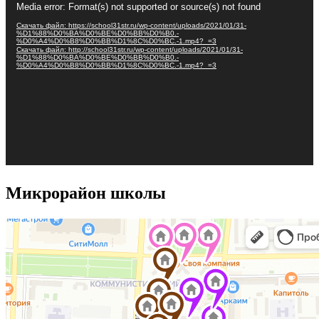
Media error: Format(s) not supported or source(s) not found
Скачать файл: https://school31str.ru/wp-content/uploads/2021/01/31-
%D1%88%D0%BA%D0%BE%D0%BB%D0%B0.-
%D0%A4%D0%B8%D0%BB%D1%8C%D0%BC.-1.mp4?_=3
Скачать файл: http://school31str.ru/wp-content/uploads/2021/01/31-
%D1%88%D0%BA%D0%BE%D0%BB%D0%B0.-
%D0%A4%D0%B8%D0%BB%D1%8C%D0%BC.-1.mp4?_=3
Микрорайон школы