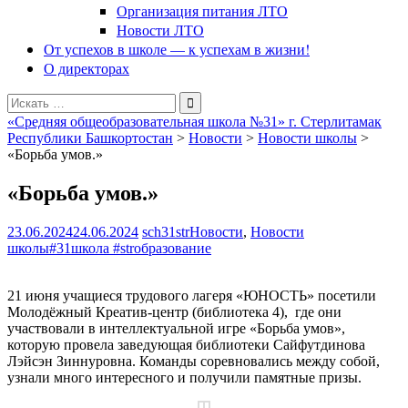
Организация питания ЛТО
Новости ЛТО
От успехов в школе — к успехам в жизни!
О директорах
Поиск
для:
«Средняя общеобразовательная школа №31» г. Стерлитамак
Республики Башкортостан
>
Новости
>
Новости школы
>
«Борьба умов.»
«Борьба умов.»
23.06.2024
24.06.2024
sch31str
Новости
,
Новости
школы
#31школа #strобразование
21 июня учащиеся трудового лагеря «ЮНОСТЬ» посетили
Молодёжный Креатив-центр (библиотека 4), где они
участвовали в интеллектуальной игре «Борьба умов»,
которую провела заведующая библиотеки Сайфутдинова
Лэйсэн Зиннуровна. Команды соревновались между собой,
узнали много интересного и получили памятные призы.