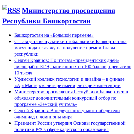
Министерство просвещения
Республики Башкортостан
Башкортостан на «Большой перемене»
С 1 августа выпускники-стобалльники Башкортостана
могут подать заявку на получение премии Главы
республики
Сергей Кравцов: По итогам «президентских дней»
число работ ЕГЭ, написанных на 100 баллов, превысило
10 тысяч
Уфимский колледж технологии и дизайна – в финале
«АртМастерс»: четыре имени, четыре компетенции
Министерство просвещения Республики Башкортостан
объявляет дополнительный конкурсный отбор по
программе «Земский учитель»
Сергей Кравцов: В педвузы поступают победители
олимпиад и чемпионы мира
Президент России утвердил Основы государственной
политики РФ в сфере кадетского образования