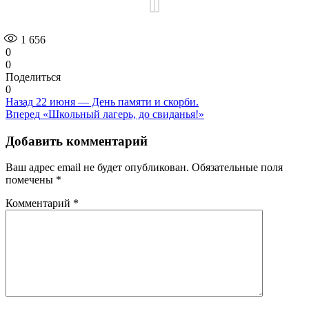
1 656
0
0
Поделиться
0
Навигация
Предыдущая
Назад
22 июня — День памяти и скорби.
запись:
Следующая
Вперед
«Школьный лагерь, до свиданья!»
по
запись:
записям
Добавить комментарий
Ваш адрес email не будет опубликован.
Обязательные поля
помечены
*
Комментарий
*