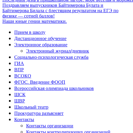
Поздравляем выпускников Байтимерова Булата и
Байтимерова Билала с блестящим результатом на ЕГЭ по
физике — сотней баллов!
Наши юные гении математики.
Прием в школу
Дистанционное обучение
Электронное образование
Электронный журнал/дневник
Социально-психологическая служба
ГИА
ВПР
ВСОКО
ФГОС. Введение ФООП
Всероссийская олимпиада школьников
ШСК
ШВР
Школьный театр
Прокуратура разъясняет
Контакты
Контакты организации
Контакты контролирующих организаций