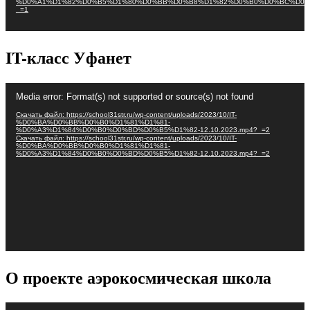
%D0%A1%D1%82%D0%B5%D1%80%D0%BB%D0%B8%D1%82%D0%B0%D0%BC%D0%
_=1
IT-класс Уфанет
Видеоплеер
Media error: Format(s) not supported or source(s) not found
Скачать файл: https://school31str.ru/wp-content/uploads/2023/10/IT-
%D0%BA%D0%BB%D0%B0%D1%81%D1%81-
%D0%A3%D1%84%D0%B0%D0%BD%D0%B5%D1%82-12.10.2023.mp4?_=2
Скачать файл: https://school31str.ru/wp-content/uploads/2023/10/IT-
%D0%BA%D0%BB%D0%B0%D1%81%D1%81-
%D0%A3%D1%84%D0%B0%D0%BD%D0%B5%D1%82-12.10.2023.mp4?_=2
О проекте аэрокосмическая школа
Видеоплеер