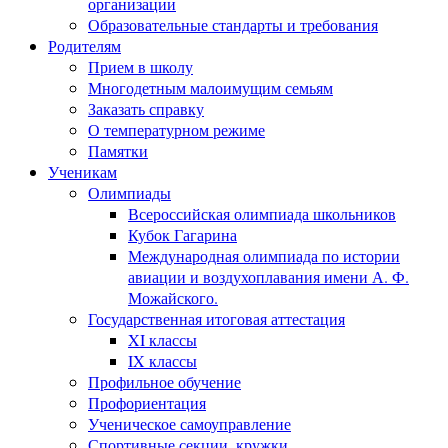
организации
Образовательные стандарты и требования
Родителям
Прием в школу
Многодетным малоимущим семьям
Заказать справку
О температурном режиме
Памятки
Ученикам
Олимпиады
Всероссийская олимпиада школьников
Кубок Гагарина
Международная олимпиада по истории
авиации и воздухоплавания имени А. Ф.
Можайского.
Государственная итоговая аттестация
XI классы
IX классы
Профильное обучение
Профориентация
Ученическое самоуправление
Спортивные секции, кружки