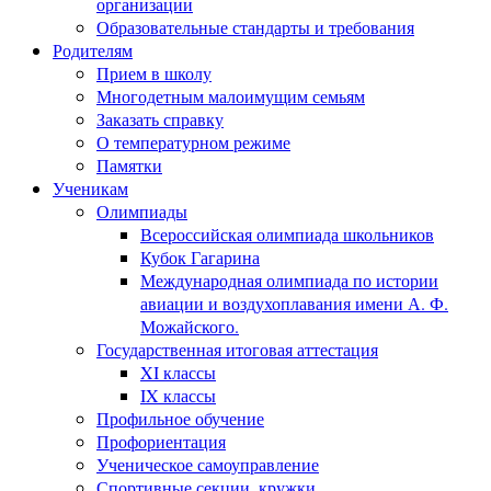
организации
Образовательные стандарты и требования
Родителям
Прием в школу
Многодетным малоимущим семьям
Заказать справку
О температурном режиме
Памятки
Ученикам
Олимпиады
Всероссийская олимпиада школьников
Кубок Гагарина
Международная олимпиада по истории
авиации и воздухоплавания имени А. Ф.
Можайского.
Государственная итоговая аттестация
XI классы
IX классы
Профильное обучение
Профориентация
Ученическое самоуправление
Спортивные секции, кружки