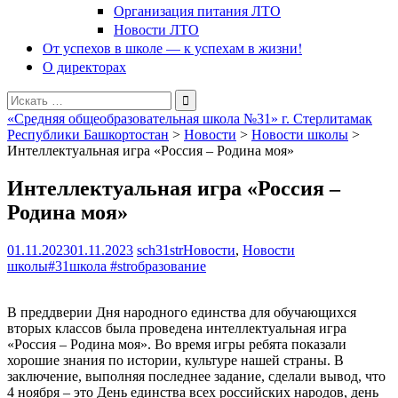
Организация питания ЛТО
Новости ЛТО
От успехов в школе — к успехам в жизни!
О директорах
Поиск
для:
«Средняя общеобразовательная школа №31» г. Стерлитамак
Республики Башкортостан
>
Новости
>
Новости школы
>
Интеллектуальная игра «Россия – Родина моя»
Интеллектуальная игра «Россия –
Родина моя»
01.11.2023
01.11.2023
sch31str
Новости
,
Новости
школы
#31школа #strобразование
В преддверии Дня народного единства для обучающихся
вторых классов была проведена интеллектуальная игра
«Россия – Родина моя». Во время игры ребята показали
хорошие знания по истории, культуре нашей страны. В
заключение, выполняя последнее задание, сделали вывод, что
4 ноября – это День единства всех российских народов, день