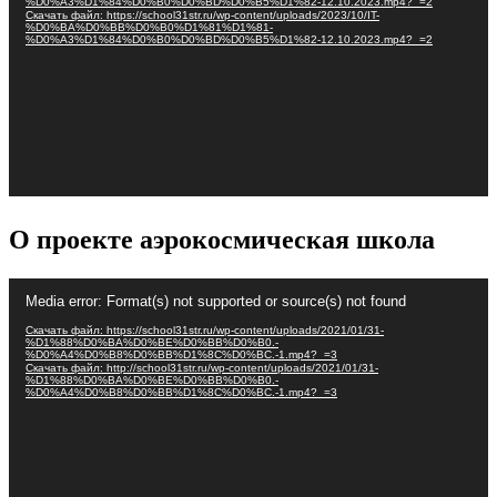
%D0%A3%D1%84%D0%B0%D0%BD%D0%B5%D1%82-12.10.2023.mp4?_=2
Скачать файл: https://school31str.ru/wp-content/uploads/2023/10/IT-
%D0%BA%D0%BB%D0%B0%D1%81%D1%81-
%D0%A3%D1%84%D0%B0%D0%BD%D0%B5%D1%82-12.10.2023.mp4?_=2
О проекте аэрокосмическая школа
Видеоплеер
Media error: Format(s) not supported or source(s) not found
Скачать файл: https://school31str.ru/wp-content/uploads/2021/01/31-
%D1%88%D0%BA%D0%BE%D0%BB%D0%B0.-
%D0%A4%D0%B8%D0%BB%D1%8C%D0%BC.-1.mp4?_=3
Скачать файл: http://school31str.ru/wp-content/uploads/2021/01/31-
%D1%88%D0%BA%D0%BE%D0%BB%D0%B0.-
%D0%A4%D0%B8%D0%BB%D1%8C%D0%BC.-1.mp4?_=3