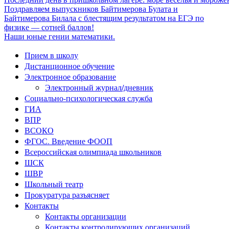
Поздравляем выпускников Байтимерова Булата и
Байтимерова Билала с блестящим результатом на ЕГЭ по
физике — сотней баллов!
Наши юные гении математики.
Прием в школу
Дистанционное обучение
Электронное образование
Электронный журнал/дневник
Социально-психологическая служба
ГИА
ВПР
ВСОКО
ФГОС. Введение ФООП
Всероссийская олимпиада школьников
ШСК
ШВР
Школьный театр
Прокуратура разъясняет
Контакты
Контакты организации
Контакты контролирующих организаций