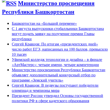
Министерство просвещения
Республики Башкортостан
Башкортостан на «Большой перемене»
С 1 августа выпускники-стобалльники Башкортостана
могут подать заявку на получение премии Главы
республики
Сергей Кравцов: По итогам «президентских дней»
число работ ЕГЭ, написанных на 100 баллов, превысило
10 тысяч
Уфимский колледж технологии и дизайна – в финале
«АртМастерс»: четыре имени, четыре компетенции
Министерство просвещения Республики Башкортостан
объявляет дополнительный конкурсный отбор по
программе «Земский учитель»
Сергей Кравцов: В педвузы поступают победители
олимпиад и чемпионы мира
Президент России утвердил Основы государственной
политики РФ в сфере кадетского образования