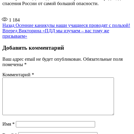
спасения России от самой большой опасности.
1 184
Навигация
Предыдущая
Назад
Осенние каникулы наши учащиеся проводят с пользой!
запись:
Следующая
Вперед
Викторина «ПДД мы изучаем – вас тому же
по
запись:
призываем»
записям
Добавить комментарий
Ваш адрес email не будет опубликован.
Обязательные поля
помечены
*
Комментарий
*
Имя
*