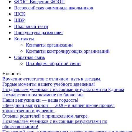
ФГОС. Введение ФООП
Всероссийская олимпиада школьников
ШСК
ШВР
Школьный театр
Прокуратура разъясняет
Контакты
Контакты организации
Контакты контролирующих организаций
Обратная связь
Платформа обратной связи
Новости:
Вручение аттестатов с отличием: путь к звездам.
Гордые моменты нашего учебного заведения!
Поздравляем учеников с высокими результатами на Едином
государственном экзамене по биологии.
Наши выпускники — наша гордость!
«Звездный выпускной — 2026» в нашей школе прошёл
торжественно и душевно.
Отзывы родителей о пришкольном лагере.
Поздравляем учеников с высокими результатами по
обществознанию!
Последний день в пришкольном лагере: море веселья и мороже