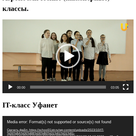
классы.
Видеоплеер
00:00
03:05
IT-класс Уфанет
Видеоплеер
Media error: Format(s) not supported or source(s) not found
Скачать файл: https://school31str.ru/wp-content/uploads/2023/10/IT-
%D0%BA%D0%BB%D0%B0%D1%81%D1%81-