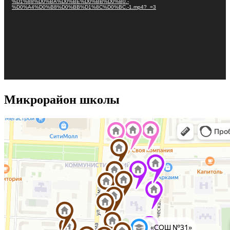
%D1%88%D0%BA%D0%BE%D0%BB%D0%B0.-
%D0%A4%D0%B8%D0%BB%D1%8C%D0%BC.-1.mp4?_=3
Микрорайон школы