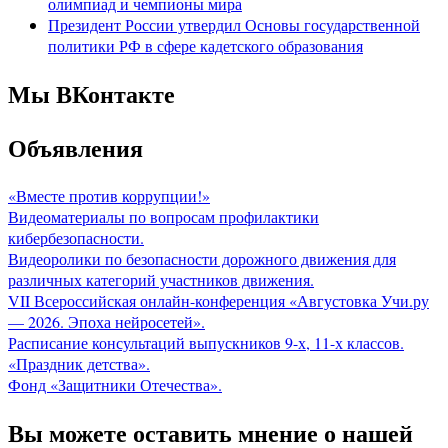
олимпиад и чемпионы мира
Президент России утвердил Основы государственной
политики РФ в сфере кадетского образования
Мы ВКонтакте
Объявления
«Вместе против коррупции!»
Видеоматериалы по вопросам профилактики
кибербезопасности.
Видеоролики по безопасности дорожного движения для
различных категорий участников движения.
VII Всероссийская онлайн-конференция «Августовка Учи.ру
— 2026. Эпоха нейросетей».
Расписание консультаций выпускников 9-х, 11-х классов.
«Праздник детства».
Фонд «Защитники Отечества».
Вы можете оставить мнение о нашей