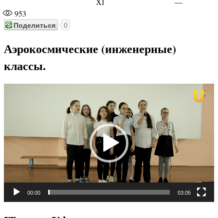
XI
—
953
Поделиться
0
Аэрокосмические (инженерные)
классы.
Видеоплеер
00:00
03:05