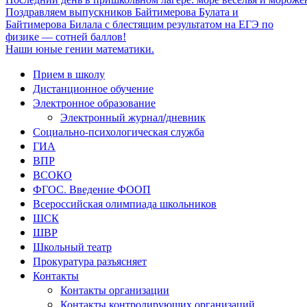
Поздравляем выпускников Байтимерова Булата и
Байтимерова Билала с блестящим результатом на ЕГЭ по
физике — сотней баллов!
Наши юные гении математики.
Прием в школу
Дистанционное обучение
Электронное образование
Электронный журнал/дневник
Социально-психологическая служба
ГИА
ВПР
ВСОКО
ФГОС. Введение ФООП
Всероссийская олимпиада школьников
ШСК
ШВР
Школьный театр
Прокуратура разъясняет
Контакты
Контакты организации
Контакты контролирующих организаций