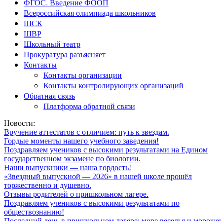
ФГОС. Введение ФООП
Всероссийская олимпиада школьников
ШСК
ШВР
Школьный театр
Прокуратура разъясняет
Контакты
Контакты организации
Контакты контролирующих организаций
Обратная связь
Платформа обратной связи
Новости:
Вручение аттестатов с отличием: путь к звездам.
Гордые моменты нашего учебного заведения!
Поздравляем учеников с высокими результатами на Едином
государственном экзамене по биологии.
Наши выпускники — наша гордость!
«Звездный выпускной — 2026» в нашей школе прошёл
торжественно и душевно.
Отзывы родителей о пришкольном лагере.
Поздравляем учеников с высокими результатами по
обществознанию!
Последний день в пришкольном лагере: море веселья и мороже