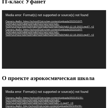
IT-класс Уфанет
Видеоплеер
Media error: Format(s) not supported or source(s) not found
Скачать файл: https://school31str.ru/wp-content/uploads/2023/10/IT-
%D0%BA%D0%BB%D0%B0%D1%81%D1%81-
%D0%A3%D1%84%D0%B0%D0%BD%D0%B5%D1%82-12.10.2023.mp4?_=2
Скачать файл: https://school31str.ru/wp-content/uploads/2023/10/IT-
%D0%BA%D0%BB%D0%B0%D1%81%D1%81-
%D0%A3%D1%84%D0%B0%D0%BD%D0%B5%D1%82-12.10.2023.mp4?_=2
О проекте аэрокосмическая школа
Видеоплеер
Media error: Format(s) not supported or source(s) not found
Скачать файл: https://school31str.ru/wp-content/uploads/2021/01/31-
%D1%88%D0%BA%D0%BE%D0%BB%D0%B0.-
%D0%A4%D0%B8%D0%BB%D1%8C%D0%BC.-1.mp4?_=3
Скачать файл: http://school31str.ru/wp-content/uploads/2021/01/31-