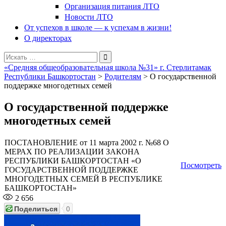
Организация питания ЛТО
Новости ЛТО
От успехов в школе — к успехам в жизни!
О директорах
Поиск
для:
«Средняя общеобразовательная школа №31» г. Стерлитамак
Республики Башкортостан
>
Родителям
>
О государственной
поддержке многодетных семей
О государственной поддержке
многодетных семей
ПОСТАНОВЛЕНИЕ
от 11 марта 2002 г. №68
О
МЕРАХ ПО РЕАЛИЗАЦИИ ЗАКОНА
РЕСПУБЛИКИ БАШКОРТОСТАН
«О
Посмотреть
ГОСУДАРСТВЕННОЙ ПОДДЕРЖКЕ
МНОГОДЕТНЫХ СЕМЕЙ
В РЕСПУБЛИКЕ
БАШКОРТОСТАН»
2 656
Поделиться
0