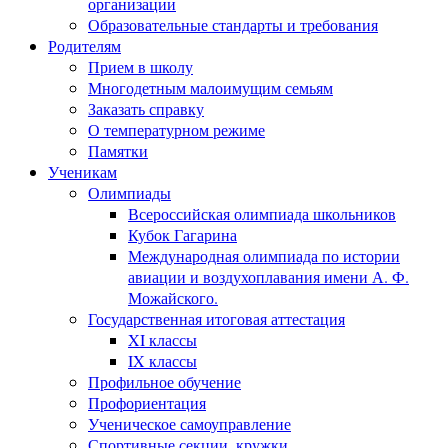
организации
Образовательные стандарты и требования
Родителям
Прием в школу
Многодетным малоимущим семьям
Заказать справку
О температурном режиме
Памятки
Ученикам
Олимпиады
Всероссийская олимпиада школьников
Кубок Гагарина
Международная олимпиада по истории
авиации и воздухоплавания имени А. Ф.
Можайского.
Государственная итоговая аттестация
XI классы
IX классы
Профильное обучение
Профориентация
Ученическое самоуправление
Спортивные секции, кружки