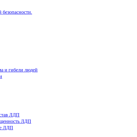
 безопасности.
ма и гибели людей
и
остав ЛДП
нащенность ЛДП
ые ЛДП