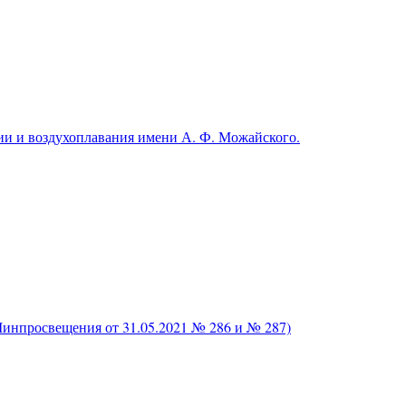
и и воздухоплавания имени А. Ф. Можайского.
нпросвещения от 31.05.2021 № 286 и № 287)