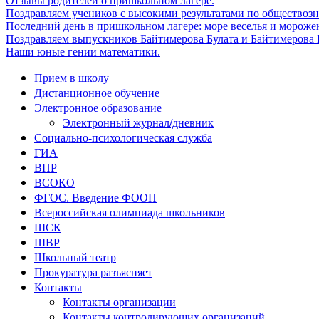
Отзывы родителей о пришкольном лагере.
Поздравляем учеников с высокими результатами по обществоз
Последний день в пришкольном лагере: море веселья и мороже
Поздравляем выпускников Байтимерова Булата и Байтимерова Б
Наши юные гении математики.
Прием в школу
Дистанционное обучение
Электронное образование
Электронный журнал/дневник
Социально-психологическая служба
ГИА
ВПР
ВСОКО
ФГОС. Введение ФООП
Всероссийская олимпиада школьников
ШСК
ШВР
Школьный театр
Прокуратура разъясняет
Контакты
Контакты организации
Контакты контролирующих организаций