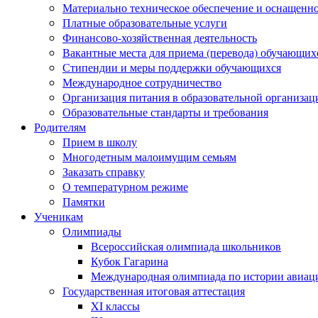
Материально техническое обеспечение и оснащеннос
Платные образовательные услуги
Финансово-хозяйственная деятельность
Вакантные места для приема (перевода) обучающих
Стипендии и меры поддержки обучающихся
Международное сотрудничество
Организация питания в образовательной организац
Образовательные стандарты и требования
Родителям
Прием в школу
Многодетным малоимущим семьям
Заказать справку
О температурном режиме
Памятки
Ученикам
Олимпиады
Всероссийская олимпиада школьников
Кубок Гагарина
Международная олимпиада по истории авиаци
Государственная итоговая аттестация
XI классы