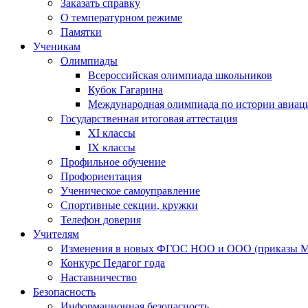
Заказать справку
О температурном режиме
Памятки
Ученикам
Олимпиады
Всероссийская олимпиада школьников
Кубок Гагарина
Международная олимпиада по истории авиаци
Государственная итоговая аттестация
XI классы
IX классы
Профильное обучение
Профориентация
Ученическое самоуправление
Спортивные секции, кружки
Телефон доверия
Учителям
Изменения в новых ФГОС НОО и ООО (приказы Ми
Конкурс Педагог года
Наставничество
Безопасность
Информационная безопасность