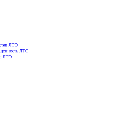
остав ЛТО
ащенность ЛТО
ые ЛТО