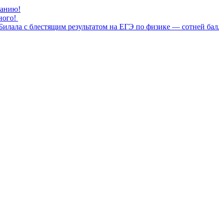
нанию!
ного!
илала с блестящим результатом на ЕГЭ по физике — сотней бал