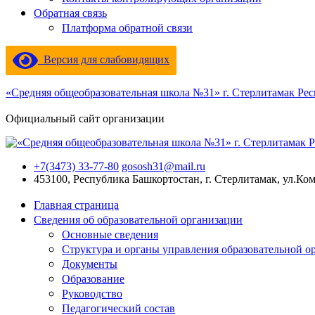
Обратная связь
Платформа обратной связи
Версия для слабовидящих
«Средняя общеобразовательная школа №31» г. Стерлитамак Ре
Официальный сайт организации
+7(3473) 33-77-80
gososh31@mail.ru
453100, Республика Башкортостан, г. Стерлитамак, ул.Ко
Главная страница
Сведения об образовательной организации
Основные сведения
Структура и органы управления образовательной о
Документы
Образование
Руководство
Педагогический состав